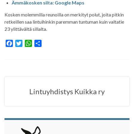
Ämmäkosken silta: Google Maps
Kosken molemmilla reunoilla on merkityt polut, joita pitkin
retkeillen saa lintuihinkin paremman tuntuman kuin valtatie
23 ylittävältä sillalta.
F
T
W
S
a
w
h
h
c
i
a
a
e
t
t
r
b
t
s
e
o
e
A
o
r
p
Lintuyhdistys Kuikka ry
k
p