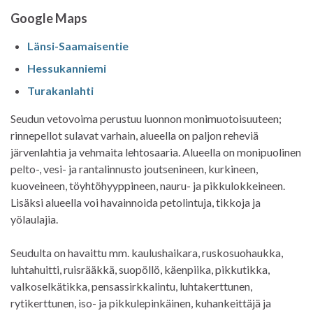
Google Maps
Länsi-Saamaisentie
Hessukanniemi
Turakanlahti
Seudun vetovoima perustuu luonnon monimuotoisuuteen;
rinnepellot sulavat varhain, alueella on paljon reheviä
järvenlahtia ja vehmaita lehtosaaria. Alueella on monipuolinen
pelto-, vesi- ja rantalinnusto joutsenineen, kurkineen,
kuoveineen, töyhtöhyyppineen, nauru- ja pikkulokkeineen.
Lisäksi alueella voi havainnoida petolintuja, tikkoja ja
yölaulajia.
Seudulta on havaittu mm. kaulushaikara, ruskosuohaukka,
luhtahuitti, ruisrääkkä, suopöllö, käenpiika, pikkutikka,
valkoselkätikka, pensassirkkalintu, luhtakerttunen,
rytikerttunen, iso- ja pikkulepinkäinen, kuhankeittäjä ja