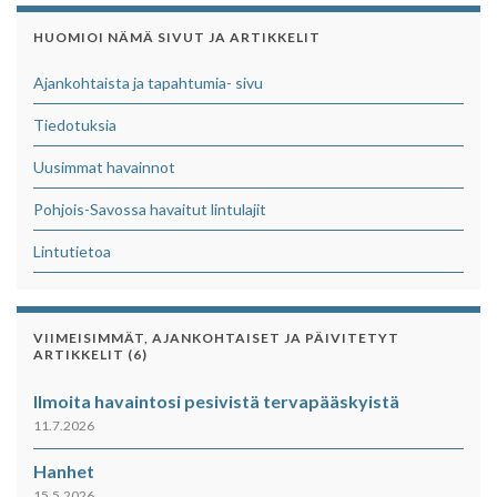
HUOMIOI NÄMÄ SIVUT JA ARTIKKELIT
Ajankohtaista ja tapahtumia- sivu
Tiedotuksia
Uusimmat havainnot
Pohjois-Savossa havaitut lintulajit
Lintutietoa
VIIMEISIMMÄT, AJANKOHTAISET JA PÄIVITETYT
ARTIKKELIT (6)
Ilmoita havaintosi pesivistä tervapääskyistä
11.7.2026
Hanhet
15.5.2026