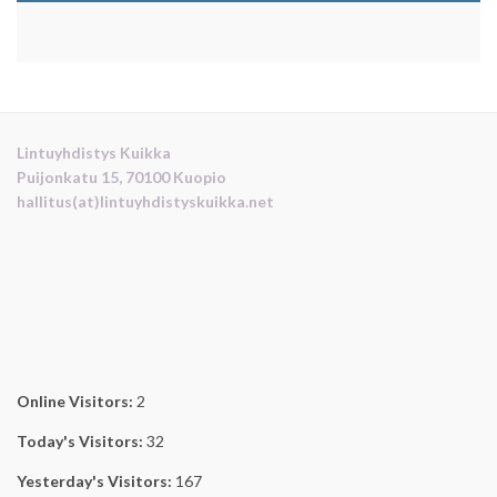
Lintuyhdistys Kuikka
Puijonkatu 15, 70100 Kuopio
hallitus(at)lintuyhdistyskuikka.net
Online Visitors:
2
Today's Visitors:
32
Yesterday's Visitors:
167