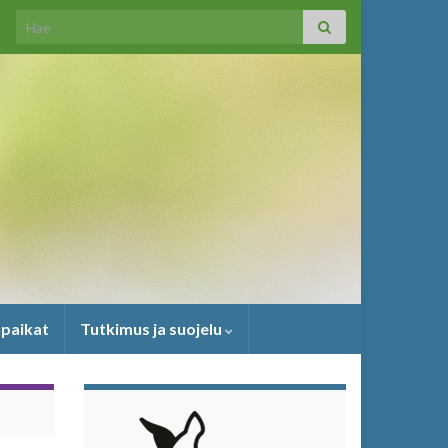
Search for:
upaikat
Tutkimus ja suojelu