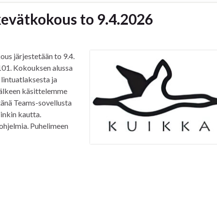
evätkokous to 9.4.2026
s järjestetään to 9.4.
 101. Kokouksen alussa
lintuatlaksesta ja
 jälkeen käsittelemme
etänä Teams-sovellusta
inkin kautta.
ä ohjelmia. Puhelimeen