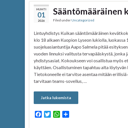
Sääntömääräinen k
HUHTI
01
Filed under
Uncategorized
2026
Lintuyhdistys Kuikan sääntömääräinen kevätkokou
klo 18 alkaen Kuopion Lyseon lukiolla, luokassa
suojeluasiantuntija Aapo Salmela pitää esityksen 
vuoden linnuksi valitusta tervapääskystä, jonka
yhdistysasiat. Kokoukseen voi osallistua myös 
käyttäen. Osallistuminen tapahtuu alta löytyvän l
Tietokoneelle ei tarvitse asentaa mitään erillisi
tarvitaan teams-sovellus, …
Jatka lukemista
F
T
W
S
a
w
h
h
c
i
a
a