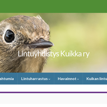
Lintuyhdistys Kuikka ry
pahtumia
Lintuharrastus
Havainnot
Kuikan lint