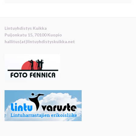
Lintuyhdistys Kuikka
Puijonkatu 15, 70100 Kuopio
hallitus(at)lintuyhdistyskuikka.net