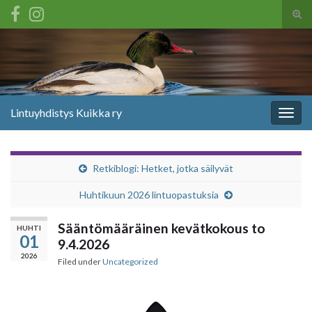
Tog
sear
Search for:
for
Lintuyhdistys Kuikka ry
Togg
navig
Retkiblogi: Hetket, jotka säilyvät
Huhtikuun 2026 lintuopastuksia
Sääntömääräinen kevätkokous to
HUHTI
01
9.4.2026
2026
Filed under
Uncategorized