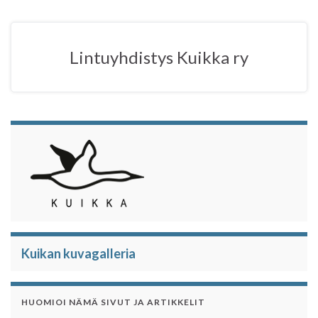
b
t
s
e
o
e
A
o
r
p
Lintuyhdistys Kuikka ry
k
p
Kuikan kuvagalleria
HUOMIOI NÄMÄ SIVUT JA ARTIKKELIT