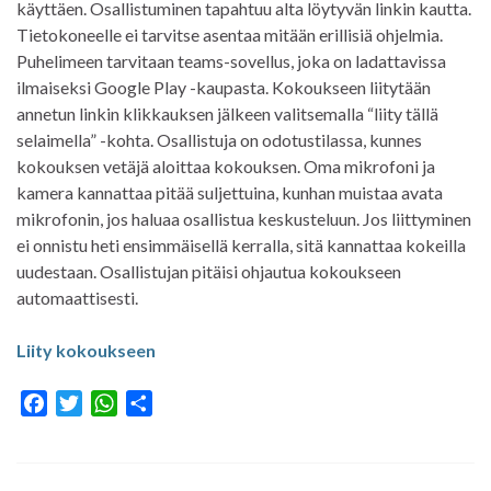
käyttäen. Osallistuminen tapahtuu alta löytyvän linkin kautta.
Tietokoneelle ei tarvitse asentaa mitään erillisiä ohjelmia.
Puhelimeen tarvitaan teams-sovellus, joka on ladattavissa
ilmaiseksi Google Play -kaupasta. Kokoukseen liitytään
annetun linkin klikkauksen jälkeen valitsemalla “liity tällä
selaimella” -kohta. Osallistuja on odotustilassa, kunnes
kokouksen vetäjä aloittaa kokouksen. Oma mikrofoni ja
kamera kannattaa pitää suljettuina, kunhan muistaa avata
mikrofonin, jos haluaa osallistua keskusteluun. Jos liittyminen
ei onnistu heti ensimmäisellä kerralla, sitä kannattaa kokeilla
uudestaan. Osallistujan pitäisi ohjautua kokoukseen
automaattisesti.
Liity kokoukseen
F
T
W
S
a
w
h
h
c
i
a
a
e
t
t
r