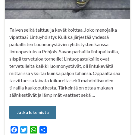
Talven selkä taittuu ja kevät koittaa. Joko menojalka
vipattaa? Lintuyhdistys Kuikka järjestää yhdessä
paikallisten Luonnonystävien yhdistysten kanssa
lintuopastuksia Pohjois-Savon parhailla lintupaikoilla,
siispä tervetuloa torneille! Lintuopastuksille ovat
tervetulleita kaikki luonnonystävät, oli lintukeväitä
mittarissa yksi tai kuinka paljon tahansa. Oppaalta saa
tarvittaessa lainata kiikareita sekä mahdollisuuden
tiirailla kaukoputkesta. Tärkeintä on ottaa mukaan
säänkestävät ja lämpimät vaatteet sekä …
Jatka lukemista
F
T
W
S