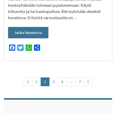
keskeyttämään toimiaan ja pakenemaan. Käytä
kiikareita ja/tai kaukoputkea. Älä myöskään ahnehdi
kuvatessa. Erityistä varovaisuutta on …
Jatka lukemista
F
T
W
S
a
w
h
h
c
i
a
a
e
t
t
r
b
t
s
e
o
e
A
1
2
3
4
…
7
o
r
p
k
p