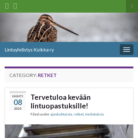
Tog
sea
Search for:
for
Lintuyhdistys Kuikka ry
Togg
navig
CATEGORY:
RETKET
Tervetuloa kevään
HUHTI
08
lintuopastuksille!
2025
Filed under
ajankohtaista
,
retket
,
tiedotuksia