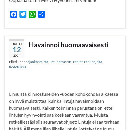
Oppaana toimii Mervi Hyvönen. Tervetuloa!
F
T
W
S
a
w
h
h
c
i
a
a
e
t
t
r
b
t
s
e
Havainnoi huomaavaisesti
HUHTI
12
o
e
A
o
r
p
2024
Filed under
ajankohtaista
,
lintuharrastus
,
retket
,
retkiohjeita
,
k
p
tiedotuksia
Linnuista kiinnostuneiden vuoden kohokohdan alkaessa
on hyvä muistuttaa, kuinka lintuja havainnoidaan
huomaavaisesti. Kaiken toiminnan perustana on, ettei
lintujen hyvinvointi saa koskaan vaarantua. Muista
retkeillessäsi siis seuraavat ohjeet: Lintuja ei saa turhaan
häiritä. Älä mene liian lähelle lintuja, jotteivat ne joudu