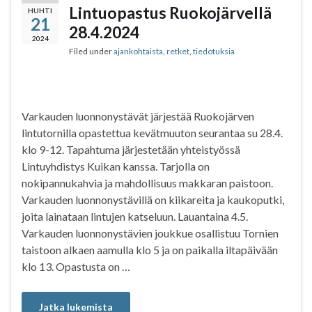
b
t
s
e
Lintuopastus Ruokojärvellä
HUHTI
21
o
e
A
28.4.2024
o
r
p
2024
Filed under
ajankohtaista
,
retket
,
tiedotuksia
k
p
Varkauden luonnonystävät järjestää Ruokojärven
lintutornilla opastettua kevätmuuton seurantaa su 28.4.
klo 9-12. Tapahtuma järjestetään yhteistyössä
Lintuyhdistys Kuikan kanssa. Tarjolla on
nokipannukahvia ja mahdollisuus makkaran paistoon.
Varkauden luonnonystävillä on kiikareita ja kaukoputki,
joita lainataan lintujen katseluun. Lauantaina 4.5.
Varkauden luonnonystävien joukkue osallistuu Tornien
taistoon alkaen aamulla klo 5 ja on paikalla iltapäivään
klo 13. Opastusta on …
Jatka lukemista