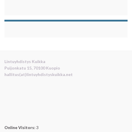
Lintuyhdistys Kuikka
Puijonkatu 15, 70100 Kuopio
hallitus(at)lintuyhdistyskuikka.net
Online Visitors:
3