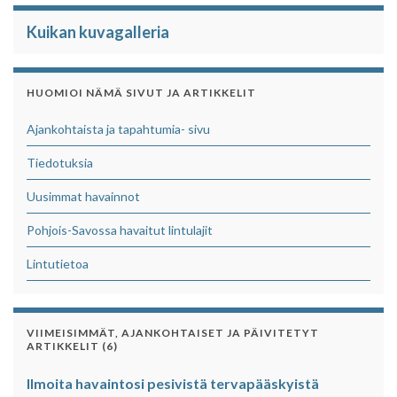
Kuikan kuvagalleria
HUOMIOI NÄMÄ SIVUT JA ARTIKKELIT
Ajankohtaista ja tapahtumia- sivu
Tiedotuksia
Uusimmat havainnot
Pohjois-Savossa havaitut lintulajit
Lintutietoa
VIIMEISIMMÄT, AJANKOHTAISET JA PÄIVITETYT
ARTIKKELIT (6)
Ilmoita havaintosi pesivistä tervapääskyistä