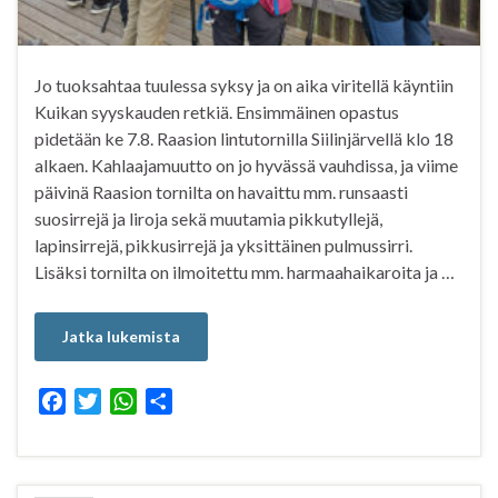
Jo tuoksahtaa tuulessa syksy ja on aika viritellä käyntiin
Kuikan syyskauden retkiä. Ensimmäinen opastus
pidetään ke 7.8. Raasion lintutornilla Siilinjärvellä klo 18
alkaen. Kahlaajamuutto on jo hyvässä vauhdissa, ja viime
päivinä Raasion tornilta on havaittu mm. runsaasti
suosirrejä ja liroja sekä muutamia pikkutyllejä,
lapinsirrejä, pikkusirrejä ja yksittäinen pulmussirri.
Lisäksi tornilta on ilmoitettu mm. harmaahaikaroita ja …
Jatka lukemista
F
T
W
S
a
w
h
h
c
i
a
a
e
t
t
r