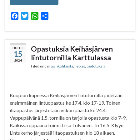
F
T
W
S
a
w
h
h
c
i
a
a
e
t
t
r
b
t
s
e
Opastuksia Keihäsjärven
HUHTI
15
o
e
A
lintutornilla Karttulassa
o
r
p
2024
Filed under
ajankohtaista
,
retket
,
tiedotuksia
k
p
Kuopion kupeessa Keihäsjärven lintutornilla pidetään
ensimmäinen lintuopastus ke 17.4. klo 17-19. Toinen
iltaopastus järjestetään viikon päästä ke 24.4.
Vappupäivänä 1.5. tornilla on tarjolla opastusta klo 7-9.
Kaikissa oppaana toimii Liisa Tolvanen. To 16.5. Klyyn
Lintukerho järjestää iltaopastuksen klo 18 alkaen.