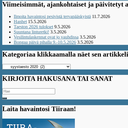
Viimeisimmät, ajankohtaiset ja päivitetyt a
Ilmoita havaintosi pesivistä tervapääskyistä
11.7.2026
Hanhet
15.5.2026
Taeston 2026 tulokset
9.5.2026
Suuntana linturetki!
3.5.2026
Vesilintulaskennat ovat jo vauhdissa
3.5.2026
Bongaa päivä pihalla 9.-10.5.2026
3.5.2026
Kategoriaa klikkaamalla näet sen artikkeli
Kategoriaa
klikkaamalla
näet
KIRJOITA HAKUSANA TAI SANAT
sen
artikkelit
Search
for:
Laita havaintosi Tiiraan!