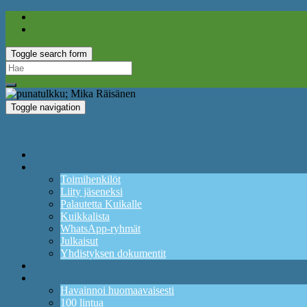
Toggle search form
Search
for:
Toggle navigation
Lintuyhdistys Kuikka ry
Etusivu
Yhdistys
Toimihenkilöt
Liity jäseneksi
Palautetta Kuikalle
Kuikkalista
WhatsApp-ryhmät
Julkaisut
Yhdistyksen dokumentit
Ajankohtaista ja tapahtumia
Lintuharrastus
Havainnoi huomaavaisesti
100 lintua