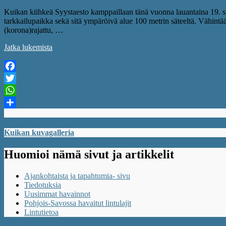
Kuikan kiihkeä Syystaesto kamppaillaan tänä vuonna lauantaina 19. syys
tarkkailupaikka sekä sitä ympäröivä alue 100 metrin säteeltä. Vähintää
(korona)rajattu, …
Jatka lukemista
Facebook
Twitter
WhatsApp
Share
Kuikan kuvagalleria
Huomioi nämä sivut ja artikkelit
Ajankohtaista ja tapahtumia- sivu
Tiedotuksia
Uusimmat havainnot
Pohjois-Savossa havaitut lintulajit
Lintutietoa