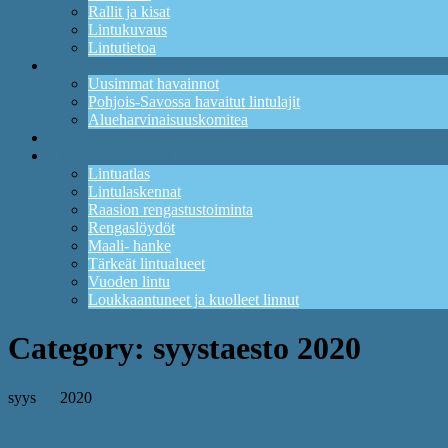
Rallit ja kisat
Lintukuvaus
Lintutietoa
Havainnot
Uusimmat havainnot
Pohjois-Savossa havaitut lintulajit
Alueharvinaisuuskomitea
Kuikan lintupaikat
Tutkimus ja suojelu
Lintuatlas
Lintulaskennat
Raasion rengastustoiminta
Rengaslöydöt
Maali- hanke
Tärkeät lintualueet
Vuoden lintu
Loukkaantuneet ja kuolleet linnut
Category:
syystaesto 2020
syys
19
2020
Syystaeston 2020 tulokset