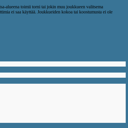
isa-alueena toimii torni tai jokin muu joukkueen valitsema
ttimia ei saa käyttää. Joukkueiden kokoa tai koostumusta ei ole