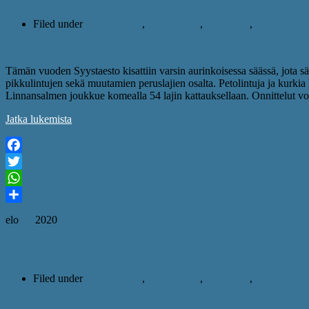
Filed under
ajankohtaista
,
rallit ja kisat
,
syystaesto
,
syystaesto 
Tämän vuoden Syystaesto kisattiin varsin aurinkoisessa säässä, jota säv
pikkulintujen sekä muutamien peruslajien osalta. Petolintuja ja kurkia
Linnansalmen joukkue komealla 54 lajin kattauksellaan. Onnittelut voitt
Jatka lukemista
Facebook
Twitter
WhatsApp
Share
elo
29
2020
Syystaesto 2020 lähestyy
Filed under
ajankohtaista
,
rallit ja kisat
,
syystaesto
,
syystaesto 