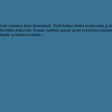
2020
,
tiedotuksia
ytti voimakas länsi-/luoteistuuli. Tuuli haittasi äänten kuuluvuutta ja a
 havaittiin mukavasti. Kisaan osallistui upeasti peräti kymmenen joukkue
ajille ja kiitokset kaikille …
2020
,
tiedotuksia