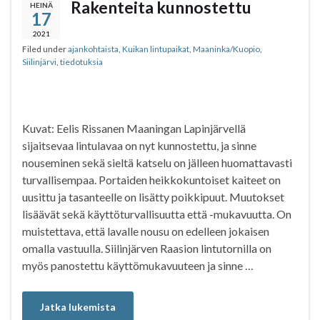
b
t
s
e
Rakenteita kunnostettu
HEINÄ
17
o
e
A
o
r
p
2021
Filed under
ajankohtaista
,
Kuikan lintupaikat
,
Maaninka/Kuopio
,
k
p
Siilinjärvi
,
tiedotuksia
Kuvat: Eelis Rissanen Maaningan Lapinjärvellä
sijaitsevaa lintulavaa on nyt kunnostettu, ja sinne
nouseminen sekä sieltä katselu on jälleen huomattavasti
turvallisempaa. Portaiden heikkokuntoiset kaiteet on
uusittu ja tasanteelle on lisätty poikkipuut. Muutokset
lisäävät sekä käyttöturvallisuutta että -mukavuutta. On
muistettava, että lavalle nousu on edelleen jokaisen
omalla vastuulla. Siilinjärven Raasion lintutornilla on
myös panostettu käyttömukavuuteen ja sinne …
Jatka lukemista