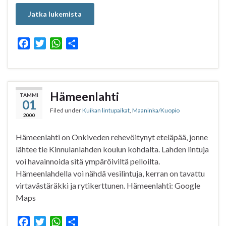
Jatka lukemista
F
T
W
S
a
w
h
h
c
i
a
a
e
t
t
r
b
t
s
e
Hämeenlahti
TAMMI
01
o
e
A
Filed under
Kuikan lintupaikat
,
Maaninka/Kuopio
o
r
p
2000
k
p
Hämeenlahti on Onkiveden rehevöitynyt eteläpää, jonne
lähtee tie Kinnulanlahden koulun kohdalta. Lahden lintuja
voi havainnoida sitä ympäröiviltä pelloilta.
Hämeenlahdella voi nähdä vesilintuja, kerran on tavattu
virtavästäräkki ja rytikerttunen. Hämeenlahti: Google
Maps
F
T
W
S