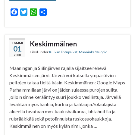
F
T
W
S
a
w
h
h
c
i
a
a
e
t
t
r
b
t
s
e
Keskimmäinen
TAMMI
01
o
e
A
Filed under
Kuikan lintupaikat
,
Maaninka/Kuopio
o
r
p
2000
k
p
Maaningan ja Siilinjärven rajalla sijaitsee rehevä
Keskimmäisen järvi. Järveä voi katsella ympäröivien
peltojen takaa tieltä käsin. Keskimmäinen: Google Maps
Parhaimmillaan järvi on jäiden sulaessa purojen suilta,
jolloin sinne kerääntyy suuri joukko vesilintuja. Järvellä
levähtää myös hanhia, kurkia ja kahlaajia.Yölaulajista
alueella tavataan mm. kaulushaikaraa, luhtahuittia ja
ruisrääkkää sekä petolinnuista ruskosuohaukkoja.
Keskimmäinen on myös kylän nimi, jonka …