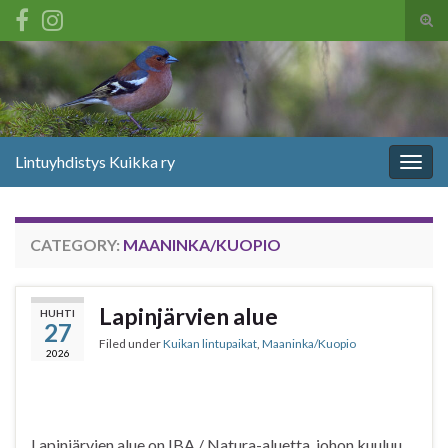
Tog
sear
Search for:
for
Lintuyhdistys Kuikka ry
Togg
navig
CATEGORY:
MAANINKA/KUOPIO
Lapinjärvien alue
HUHTI
27
Filed under
Kuikan lintupaikat
,
Maaninka/Kuopio
2026
Lapinjärvien alue on IBA / Natura-aluetta, johon kuuluu