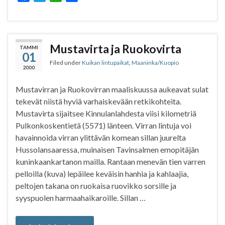
a
w
h
h
c
i
a
a
e
t
t
r
b
t
s
e
Mustavirta ja Ruokovirta
TAMMI
01
o
e
A
Filed under
Kuikan lintupaikat
,
Maaninka/Kuopio
o
r
p
2000
k
p
Mustavirran ja Ruokovirran maaliskuussa aukeavat sulat
tekevät niistä hyviä varhaiskevään retkikohteita.
Mustavirta sijaitsee Kinnulanlahdesta viisi kilometriä
Pulkonkoskentietä (5571) länteen. Virran lintuja voi
havainnoida virran ylittävän komean sillan juurelta
Hussolansaaressa, muinaisen Tavinsalmen emopitäjän
kuninkaankartanon mailla. Rantaan menevän tien varren
pelloilla (kuva) lepäilee keväisin hanhia ja kahlaajia,
peltojen takana on ruokaisa ruovikko sorsille ja
syyspuolen harmaahaikaroille. Sillan …