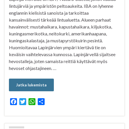
lintujärviä ja ympäristön peltoaukeita. IBA on lyhenne
englannin kielisistä sanoista ja tarkoittaa
kansainvälisesti tärkeää lintualuetta. Alueen parhaat
havainnot: mustahaikara, kapustahaikara, kiljukotka,
kuningasmerikotka, neitokurki, amerikanhaapana,
kuningaskalastaja, ja mustapyrstökuirin pesintä.
Huomioitavaa Lapinjärvien ympäri kiertävä tie on
keväisin vaihtelevassa kunnossa. Lapinjärvellä sijaitsee
hevostalleja, joten samaista reittiä käyttävät myös
hevoset ohjastajineen. …
Jatka lukemista
F
T
W
S
a
w
h
h
c
i
a
a
e
t
t
r