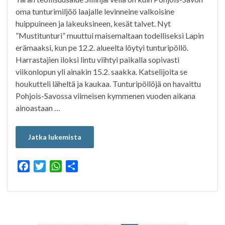
oma tunturimiljöö laajalle levinneine valkoisine
huippuineen ja lakeuksineen, kesät talvet. Nyt
”Mustitunturi” muuttui maisemaltaan todelliseksi Lapin
erämaaksi, kun pe 12.2. alueelta löytyi tunturipöllö.
Harrastajien iloksi lintu viihtyi paikalla sopivasti
viikonlopun yli ainakin 15.2. saakka. Katselijoita se
houkutteli läheltä ja kaukaa. Tunturipöllöjä on havaittu
Pohjois-Savossa viimeisen kymmenen vuoden aikana
ainoastaan …
Jatka lukemista
F
T
W
S
a
w
h
h
c
i
a
a
e
t
t
r
b
t
s
e