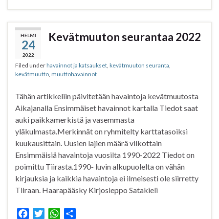
c
i
a
a
e
t
t
r
b
t
s
e
Kevätmuuton seurantaa 2022
HELMI
24
o
e
A
o
r
p
2022
Filed under
havainnot ja katsaukset
,
kevätmuuton seuranta
,
k
p
kevätmuutto
,
muuttohavainnot
Tähän artikkeliin päivitetään havaintoja kevätmuutosta
Aikajanalla Ensimmäiset havainnot kartalla Tiedot saat
auki paikkamerkistä ja vasemmasta
yläkulmasta.Merkinnät on ryhmitelty karttatasoiksi
kuukausittain. Uusien lajien määrä viikottain
Ensimmäisiä havaintoja vuosilta 1990-2022 Tiedot on
poimittu Tiirasta.1990- luvin alkupuolelta on vähän
kirjauksia ja kaikkia havaintoja ei ilmeisesti ole siirretty
Tiiraan. Haarapääsky Kirjosieppo Satakieli
F
T
W
S