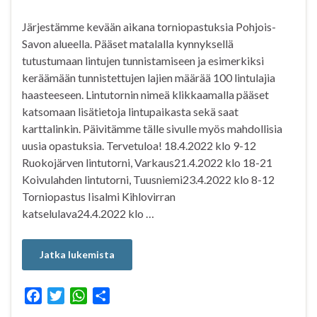
Järjestämme kevään aikana torniopastuksia Pohjois-
Savon alueella. Pääset matalalla kynnyksellä
tutustumaan lintujen tunnistamiseen ja esimerkiksi
keräämään tunnistettujen lajien määrää 100 lintulajia
haasteeseen. Lintutornin nimeä klikkaamalla pääset
katsomaan lisätietoja lintupaikasta sekä saat
karttalinkin. Päivitämme tälle sivulle myös mahdollisia
uusia opastuksia. Tervetuloa! 18.4.2022 klo 9-12
Ruokojärven lintutorni, Varkaus21.4.2022 klo 18-21
Koivulahden lintutorni, Tuusniemi23.4.2022 klo 8-12
Torniopastus Iisalmi Kihlovirran
katselulava24.4.2022 klo …
Jatka lukemista
F
T
W
S
a
w
h
h