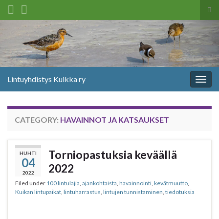
Tog
sea
Search for:
for
Lintuyhdistys Kuikka ry
Togg
navig
CATEGORY:
HAVAINNOT JA KATSAUKSET
Torniopastuksia keväällä
HUHTI
04
2022
2022
Filed under
100 lintulajia
,
ajankohtaista
,
havainnointi
,
kevätmuutto
,
Kuikan lintupaikat
,
lintuharrastus
,
lintujen tunnistaminen
,
tiedotuksia