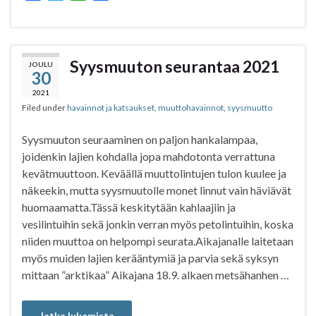
a
w
h
h
c
i
a
a
e
t
t
r
b
t
s
e
Syysmuuton seurantaa 2021
JOULU
30
o
e
A
o
r
p
2021
Filed under
havainnot ja katsaukset
,
muuttohavainnot
,
syysmuutto
k
p
Syysmuuton seuraaminen on paljon hankalampaa,
joidenkin lajien kohdalla jopa mahdotonta verrattuna
kevätmuuttoon. Keväällä muuttolintujen tulon kuulee ja
näkeekin, mutta syysmuutolle monet linnut vain häviävät
huomaamatta.Tässä keskitytään kahlaajiin ja
vesilintuihin sekä jonkin verran myös petolintuihin, koska
niiden muuttoa on helpompi seurata.Aikajanalle laitetaan
myös muiden lajien kerääntymiä ja parvia sekä syksyn
mittaan ”arktikaa” Aikajana 18.9. alkaen metsähanhen …
Jatka lukemista