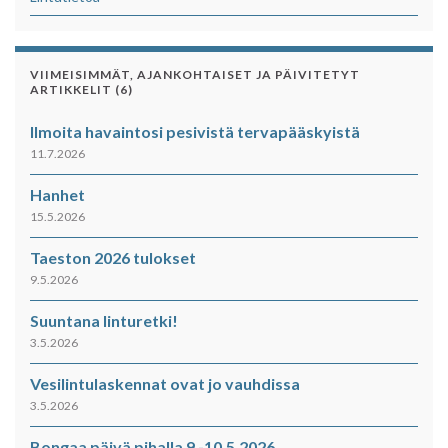
VIIMEISIMMÄT, AJANKOHTAISET JA PÄIVITETYT
ARTIKKELIT (6)
Ilmoita havaintosi pesivistä tervapääskyistä
11.7.2026
Hanhet
15.5.2026
Taeston 2026 tulokset
9.5.2026
Suuntana linturetki!
3.5.2026
Vesilintulaskennat ovat jo vauhdissa
3.5.2026
Bongaa päivä pihalla 9.-10.5.2026