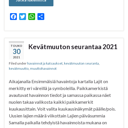
F
T
W
S
a
w
h
h
c
i
a
a
e
t
t
r
b
t
s
e
Kevätmuuton seurantaa 2021
TOUKO
30
o
e
A
o
r
p
2021
Filed under
havainnot ja katsaukset
,
kevätmuuton seuranta
,
k
p
kevätmuutto
,
muuttohavainnot
Aikajanalla Ensimmäisiä havaintoja kartalla Lajit on
merkitty eri väreillä ja symboleilla. Paikkamerkistä
avautuvat havainnon tiedot ja samassa paikassa näet
nuolen takaa valikosta kaikki paikkamerkit
kuukausittain. Voit valita kuukausinäkymät päälle/pois.
Uusien lajien määrä viikottain Lajien päiväsummia
Samalla paikalla tehdyistä havainnoista mukana on