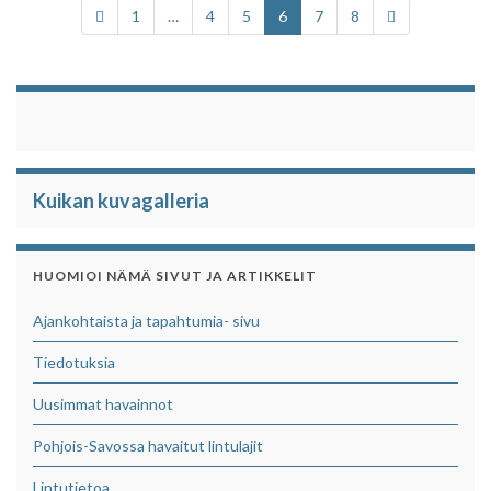
o
e
A
1
…
4
5
6
7
8
o
r
p
k
p
Kuikan kuvagalleria
HUOMIOI NÄMÄ SIVUT JA ARTIKKELIT
Ajankohtaista ja tapahtumia- sivu
Tiedotuksia
Uusimmat havainnot
Pohjois-Savossa havaitut lintulajit
Lintutietoa