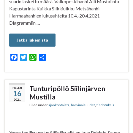
suurin laskettu määrä. Valkoposkihanhi Alli Mustalintu
Kapustarinta Kuikka Silkkiuikku Metsähanhi
Harmaahanhien lukusuhteita 10.4.-20.4.2021
Diagrammiin …
Jatka lukemista
F
T
W
S
a
w
h
h
c
i
a
a
e
t
t
r
b
t
s
e
Tunturipöllö Siilinjärven
HELMI
16
o
e
A
Mustilla
o
r
p
2021
Filed under
ajankohtaista
,
harvinaisuudet
,
tiedotuksia
k
p
Yaran teollisuusalue Siilinjärvellä on kuin Pohjois-Savon