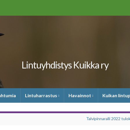
Lintuyhdistys Kuikka ry
pahtumia
Lintuharrastus
Havainnot
Kuikan lintu
Talvipinnaralli 2022 tulo