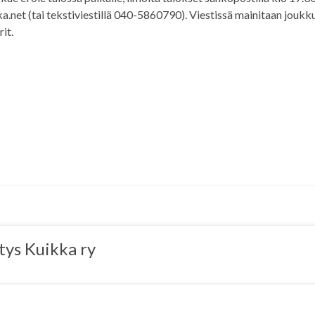
.net (tai tekstiviestillä 040-5860790). Viestissä mainitaan joukk
it.
tys Kuikka ry