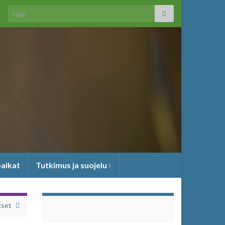
Search for:
paikat
Tutkimus ja suojelu
kset