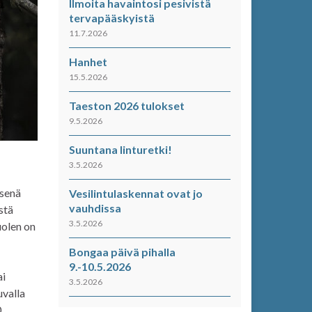
Ilmoita havaintosi pesivistä
tervapääskyistä
11.7.2026
Hanhet
15.5.2026
Taeston 2026 tulokset
9.5.2026
Suuntana linturetki!
3.5.2026
isenä
Vesilintulaskennat ovat jo
vauhdissa
stä
3.5.2026
uolen on
Bongaa päivä pihalla
9.-10.5.2026
ai
3.5.2026
uvalla
0