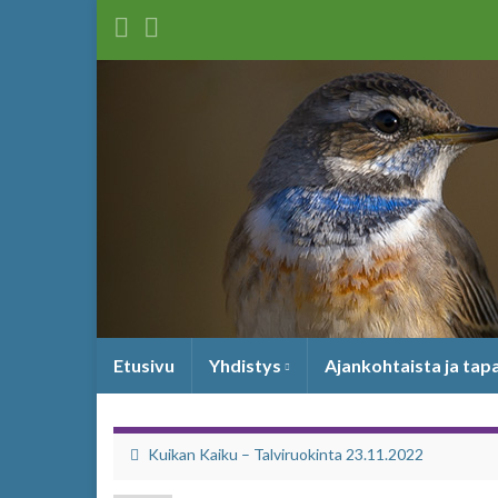
Etusivu
Yhdistys
Ajankohtaista ja ta
Kuikan Kaiku – Talviruokinta 23.11.2022