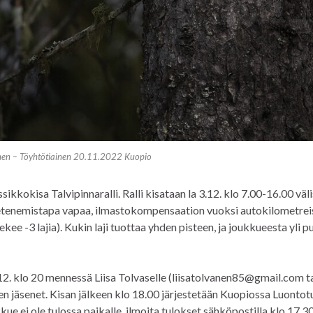
nen – Töyhtötiainen 20.11.2022 Kuopio
sikkokisa Talvipinnaralli. Ralli kisataan la 3.12. klo 7.00-16.00 väl
, etenemistapa vapaa, ilmastokompensaation vuoksi autokilometrei
kee -3 lajia). Kukin laji tuottaa yhden pisteen, ja joukkueesta yli p
2. klo 20 mennessä Liisa Tolvaselle (liisatolvanen85@gmail.com t
en jäsenet. Kisan jälkeen klo 18.00 järjestetään Kuopiossa Luontot
kue ei ole tulossa paikalle, ilmoita tulokset sähköpostilla klo 17.3