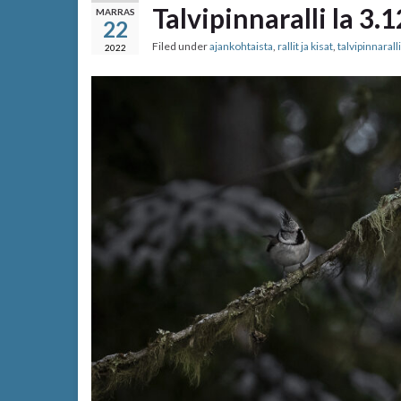
Talvipinnaralli la 3.
MARRAS
22
Filed under
ajankohtaista
,
rallit ja kisat
,
talvipinnaralli
2022