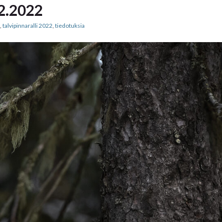
12.2022
,
talvipinnaralli 2022
,
tiedotuksia