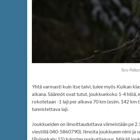
Tero Pelko
Yhtä varmasti kuin itse talvi, tulee myös Kuikan klas
aikana. Säännöt ovat tutut, joukkuekoko 1-4 hlöä
rokotetaan -1 laji per alkava 70 km (esim. 142 km te
tunnistettava laji.
Joukkueiden on ilmoittauduttava viimeistään pe 2.1
viestillä 040-5860790). Ilmoita joukkueen nimi ja s
(Puijonkatu 15) tulosten purkutilaisuus. Mikäli jouk