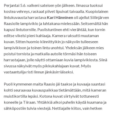
Perjantai 5.6. valkeni sateisen yön jälkeen. Ilmassa tuoksui
kostea vehreys, raskaat pilvet lipuivat taivaalla. Kuopiolainen
lintukuvausta harrastava
Kari Hänninen
oli ajellut Siilinjärven
Raasiolle lampiviklo ja luhtakana mielessään. Seitsemältä hän
kapusi lintutornille. Puolistuntinen ehti vierähtää, kun tornin
editse vikelsi pieni kahlaaja. Kamera raksutti muutaman
kuvan. Sitten huomio kiinnittyikin jo näkyviin tulleeseen
lampivikloon ja toinen lintu unohtui. Yhdeksän jälkeen mies
poistui tornista ja matkalla autolle törmäsi hän toiseen
harrastajaan, jolle näytti ottamiaan kuvia lampiviklosta. Siinä
sivussa näkyivät myös pikkukahlajaan kuvat. Myös
vastaantulija risti linnun jänkäsirriäiseksi.
Puoli kymmenen maita Raasio jäi taakse ja kuvaaja suuntasi
kohti seuraavaa kuvauspaikkaa tietämättään, mitä kameran
muistikortilla lepäsi. Kotona kuvat siirtyivät tottuneesti
koneelle ja Tiiraan. Yhtäkkiä alkoi puhelin käydä kuumana ja
sähköpostiin tulvia viestejä. Nettiajalle kiitos, vain hetken