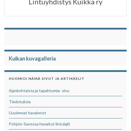
Lintuyhdistys Kuikka ry
k
p
Kuikan kuvagalleria
HUOMIOI NÄMÄ SIVUT JA ARTIKKELIT
Ajankohtaista ja tapahtumia- sivu
Tiedotuksia
Uusimmat havainnot
Pohjois-Savossa havaitut lintulajit