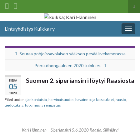
Tog
sea
Search for:
for
Lintuyhdistys Kuikka ry
Togg
navig
Seuraa pohjoissavolaisen sääksen pesää livekamerassa
Pönttöbongauksen 2020 tulokset
Suomen 2. siperiansirri löytyi Raasiosta
KESÄ
05
2020
Filed under
ajankohtaista
,
harvinaisuudet
,
havainnot ja katsaukset
,
raasio
,
tiedotuksia
,
tutkimus ja rengastus
Kari Hänninen – Siperiansirri 5.6.2020 Raasio, Siilinjärvi