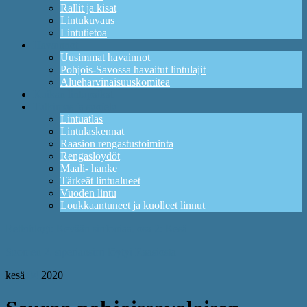
Rallit ja kisat
Lintukuvaus
Lintutietoa
Havainnot
Uusimmat havainnot
Pohjois-Savossa havaitut lintulajit
Alueharvinaisuuskomitea
Kuikan lintupaikat
Tutkimus ja suojelu
Lintuatlas
Lintulaskennat
Raasion rengastustoiminta
Rengaslöydöt
Maali- hanke
Tärkeät lintualueet
Vuoden lintu
Loukkaantuneet ja kuolleet linnut
Retkiblogi: Kevään sinfoniaa, osa 2: Kesä
Suomen 2. siperiansirri löytyi Raasiosta
kesä
04
2020