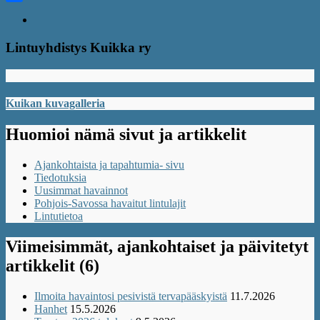
Share
Lintuyhdistys Kuikka ry
Kuikan kuvagalleria
Huomioi nämä sivut ja artikkelit
Ajankohtaista ja tapahtumia- sivu
Tiedotuksia
Uusimmat havainnot
Pohjois-Savossa havaitut lintulajit
Lintutietoa
Viimeisimmät, ajankohtaiset ja päivitetyt
artikkelit (6)
Ilmoita havaintosi pesivistä tervapääskyistä
11.7.2026
Hanhet
15.5.2026