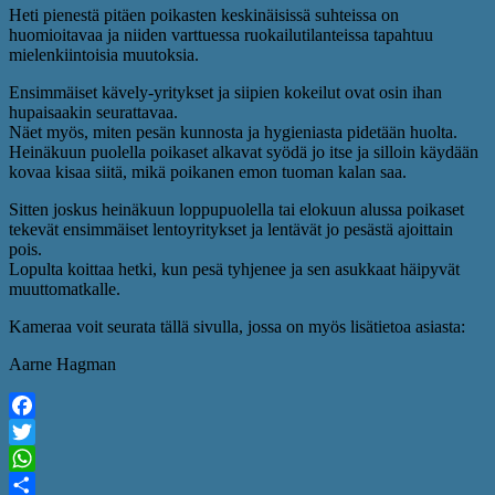
Heti pienestä pitäen poikasten keskinäisissä suhteissa on
huomioitavaa ja niiden varttuessa ruokailutilanteissa tapahtuu
mielenkiintoisia muutoksia.
Ensimmäiset kävely-yritykset ja siipien kokeilut ovat osin ihan
hupaisaakin seurattavaa.
Näet myös, miten pesän kunnosta ja hygieniasta pidetään huolta.
Heinäkuun puolella poikaset alkavat syödä jo itse ja silloin käydään
kovaa kisaa siitä, mikä poikanen emon tuoman kalan saa.
Sitten joskus heinäkuun loppupuolella tai elokuun alussa poikaset
tekevät ensimmäiset lentoyritykset ja lentävät jo pesästä ajoittain
pois.
Lopulta koittaa hetki, kun pesä tyhjenee ja sen asukkaat häipyvät
muuttomatkalle.
Kameraa voit seurata tällä sivulla, jossa on myös lisätietoa asiasta:
Aarne Hagman
Facebook
Twitter
WhatsApp