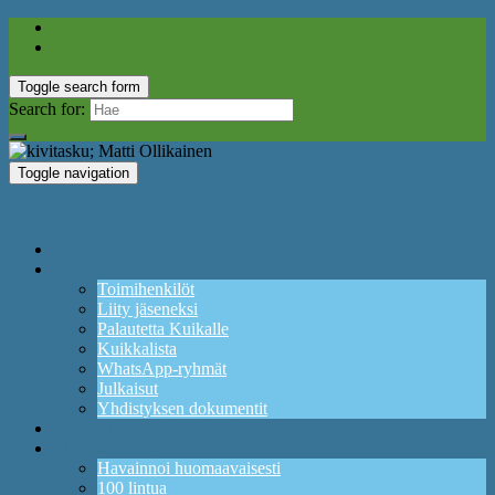
Toggle search form
Search for:
Toggle navigation
Lintuyhdistys Kuikka ry
Etusivu
Yhdistys
Toimihenkilöt
Liity jäseneksi
Palautetta Kuikalle
Kuikkalista
WhatsApp-ryhmät
Julkaisut
Yhdistyksen dokumentit
Ajankohtaista ja tapahtumia
Lintuharrastus
Havainnoi huomaavaisesti
100 lintua