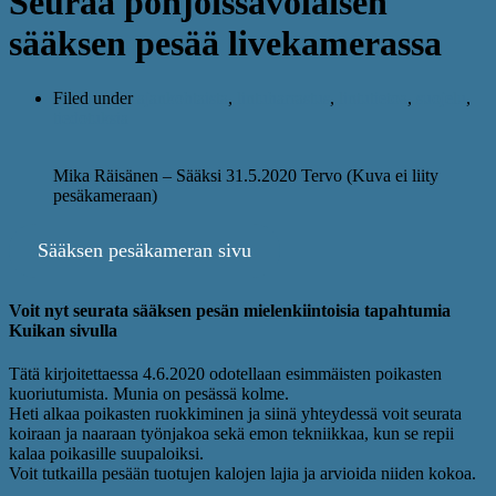
Seuraa pohjoissavolaisen
sääksen pesää livekamerassa
Filed under
ajankohtaista
,
lintuharrastus
,
lintutietoa
,
suojelu
,
tiedotuksia
Mika Räisänen – Sääksi 31.5.2020 Tervo (Kuva ei liity
pesäkameraan)
Sääksen pesäkameran sivu
Voit nyt seurata sääksen pesän mielenkiintoisia tapahtumia
Kuikan sivulla
Tätä kirjoitettaessa 4.6.2020 odotellaan esimmäisten poikasten
kuoriutumista. Munia on pesässä kolme.
Heti alkaa poikasten ruokkiminen ja siinä yhteydessä voit seurata
koiraan ja naaraan työnjakoa sekä emon tekniikkaa, kun se repii
kalaa poikasille suupaloiksi.
Voit tutkailla pesään tuotujen kalojen lajia ja arvioida niiden kokoa.