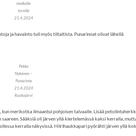
matkalla
tornille
21.4.2024
ja ja havainto tuli myös tiltaltista. Punarinnat olivat lähellä
Pekka
Nykänen –
Punarinta
21.4.2024
Ruokojärvi
 kun merikotka ilmaantui pohjoisen taivaalle. Lisää petolintuherkk
n saareen. Sääksiä oli järven yllä kiertelemässä kaksi kerralla, mutt
essa kerralla näkyvissä. Hiirihaukkapari pyörähti järven yllä koke