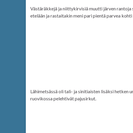
Västäräkkejä ja niittykirvisiä muutti järven rantoj
etelään ja rastaitakin meni pari pientä parvea kohti 
Lähimetsässä oli tali- ja sinitiaisten lisäksi hetken
ruovikossa pelehtivät pajusirkut.