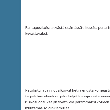
Rantapusikoissa evästä etsimässä oli useita punarinto
kuvattavaksi.
Petolintuhavainnot alkoivat heti aamusta komeasti,
tarjoili haarahaukka, joka kuljetti risuja vastaranna
ruskosuohaukat pistivät vielä paremmaksi kolmen oll
muutamaa soidinkiemuraa.