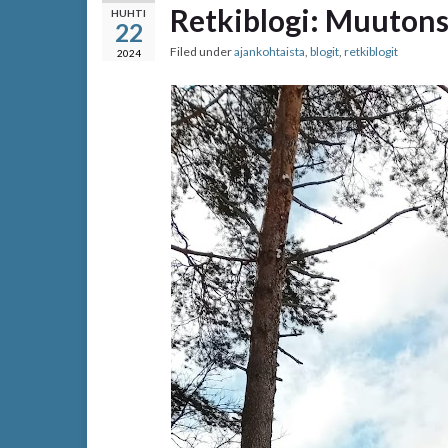
Retkiblogi: Muutons
HUHTI
22
Filed under
ajankohtaista
,
blogit
,
retkiblogit
2024