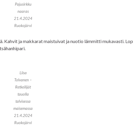
Pajusirkku
naaras
21.4.2024
Ruokojärvi
öä. Kahvit ja makkarat maistuivat ja nuotio lämmitti mukavasti. Lo
tsähanhipari.
Liisa
Tolvanen –
Retkeilijät
tauolla
talvisessa
maisemassa
21.4.2024
Ruokojärvi