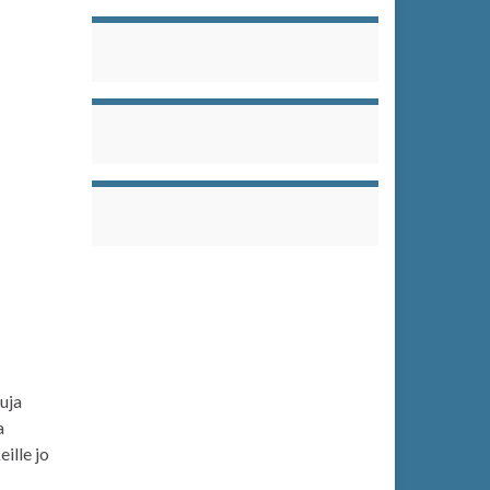
uja
a
ille jo