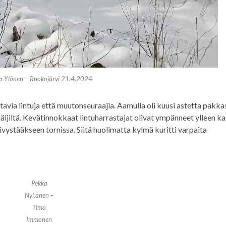
a Ylönen – Ruokojärvi 21.4.2024
tavia lintuja että muutonseuraajia. Aamulla oli kuusi astetta pakkas
jäljiltä. Kevätinnokkaat lintuharrastajat olivat ympänneet ylleen ka
äivystääkseen tornissa. Siitä huolimatta kylmä kuritti varpaita
Pekka
Nykänen –
Timo
Immonen