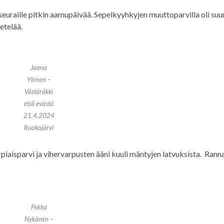
a seuraille pitkin aamupäivää. Sepelkyyhkyjen muuttoparvilla oli suu
etelää.
Jaana
Ylönen –
Västäräkki
etsii evästä
21.4.2024
Ruokojärvi
 urpiaisparvi ja vihervarpusten ääni kuuli mäntyjen latvuksista. Rann
Pekka
Nykänen –