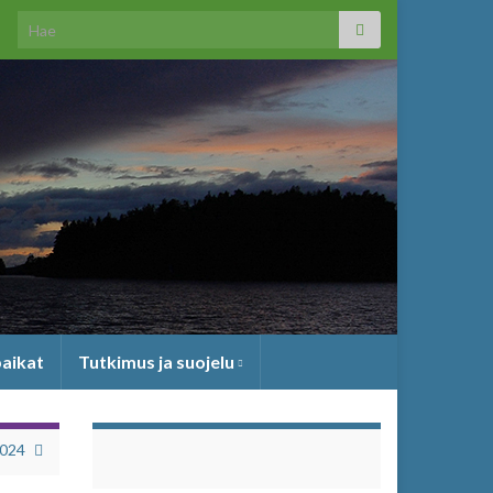
Search for:
paikat
Tutkimus ja suojelu
2024