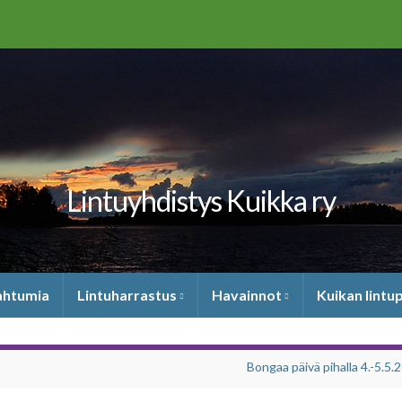
Lintuyhdistys Kuikka ry
pahtumia
Lintuharrastus
Havainnot
Kuikan lintu
Bongaa päivä pihalla 4.-5.5.