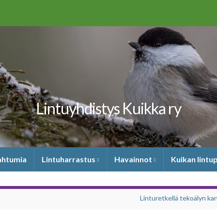
Lintuyhdistys Kuikka ry
pahtumia
Lintuharrastus
Havainnot
Kuikan lintu
Linturetkellä tekoälyn ka