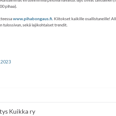
400 pihaa).
itteessa
www.pihabongaus.fi.
Kiitokset kaikille osallistuneille! Al
 tulossivun, sekä lajikohtaiset trendit.
1.2023
tys Kuikka ry