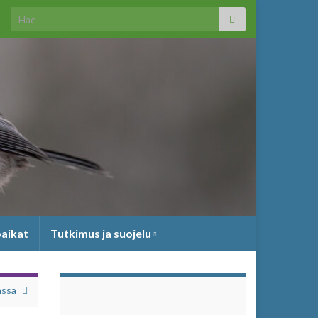
Search for:
paikat
Tutkimus ja suojelu
nssa