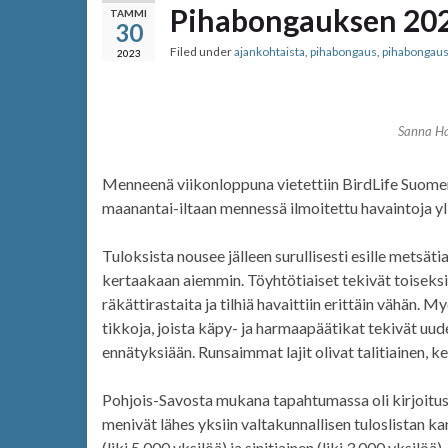
Pihabongauksen 202
TAMMI
30
Filed under
ajankohtaista
,
pihabongaus
,
pihabongau
2023
Sanna Ha
Menneenä viikonloppuna vietettiin BirdLife Suomen 
maanantai-iltaan mennessä ilmoitettu havaintoja yli
Tuloksista nousee jälleen surullisesti esille metsät
kertaakaan aiemmin. Töyhtötiaiset tekivät toisek
räkättirastaita ja tilhiä havaittiin erittäin vähän. M
tikkoja, joista käpy- ja harmaapäätikat tekivät uud
ennätyksiään. Runsaimmat lajit olivat talitiainen, kel
Pohjois-Savosta mukana tapahtumassa oli kirjoitushe
menivät lähes yksiin valtakunnallisen tuloslistan kans
(liki 5 000 yksilöä) ja sinitiainen (liki 3 000 yksilöä)