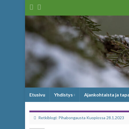
Etusivu
Yhdistys
Ajankohtaista ja ta
Retkiblogi: Pihabongausta Kuopiossa 28.1.2023