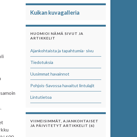
Kuikan kuvagalleria
HUOMIOI NÄMÄ SIVUT JA
ARTIKKELIT
Ajankohtaista ja tapahtumia- sivu
li
Tiedotuksia
Uusimmat havainnot
n
Pohjois-Savossa havaitut lintulajit
, samoin
Lintutietoa
.
VIIMEISIMMÄT, AJANKOHTAISET
et
JA PÄIVITETYT ARTIKKELIT (6)
irkku
liki 600