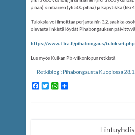
pihaa), sinitiainen (yli 500 pihaa) ja käpytikka (liki 
Tuloksia voi ilmoittaa perjantaihin 3.2. saakka oso
olevasta linkistä löydät Pihabongauksen päivittyvän
https://www.tiira.fi/pihabongaus/tulokset.php
Lue myös Kuikan Pb-viikonlopun retkistä:
Retkiblogi: Pihabongausta Kuopiossa 28.
F
T
W
S
a
w
h
h
c
i
a
a
e
t
t
r
b
t
s
e
o
e
A
Lintuyhdis
o
r
p