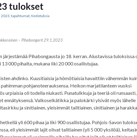
3 tulokset
s 2023
,
tapahtumat
,
tiedotuksia
kkarainen – Pihabongarit 29.1.2023
järjestämää Pihabongausta jo 18. kerran. Alustavissa tuloksissa o
 13 000 pihalta, mukana liki 20 000 osallistujaa.
iaisten ahdinko. Kuusitiaisia ja hömötiaisia havaittiin vähemmän kui
si pahimman pohjanoteerauksensa. Heikon marjatilanteen vuoksi
yös urpiaisia oli todella niukasti. Punatulkkuja ja teeriä oli runsaasti
et ennätyksensä. Valkoselkätikka ja palokärki ylsivät myös lähelle
tasirkku ja sinitiainen, yleisimmät talitiainen, sinitiainen ja harakka
tkellä yli 600 pihaa ja liki 900 osallistujaa. Pohjois-Savon tuloks
sa, eli yleisimmät lajit olivat talitiainen (yli 5 000 yksilöä), keltas
. Runsaimmat eli useimmilla pihoilla havaitut lajit olivat talitiainen (