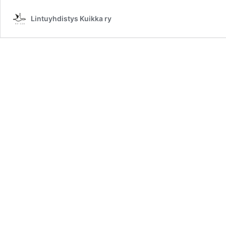
28.1.2023
Lintuyhdistys Kuikka ry