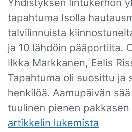
Yhdistyksen lintukerhon 
tapahtuma Isolla hautaus
talvilinnuista kiinnostunei
ja 10 lähdöin pääportilta.
Ilkka Markkanen, Eelis Ris
Tapahtuma oli suosittu ja 
henkilöä. Aamupäivän sää K
tuulinen pienen pakkasen 
Retkiblogi:
artikkelin
lukemista
Pihabongausta
Kuopiossa