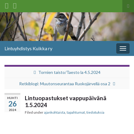
Tog
sea
Search for:
for
Lintuyhdistys Kuikka ry
Togg
navig
Tornien taisto/Taesto la 4.5.2024
Retkiblogi: Muutonseurantaa Ruokojärvellä osa 2
Lintuopastukset vappupäivänä
HUHTI
26
1.5.2024
2024
Filed under
ajankohtaista
,
tapahtumat
,
tiedotuksia