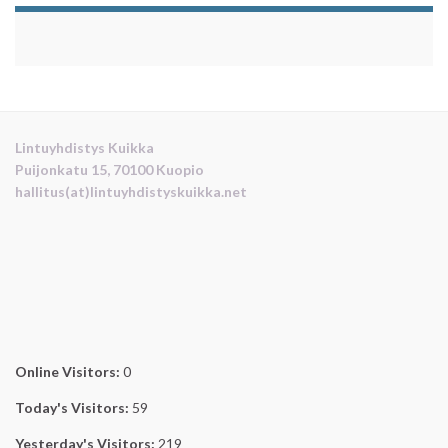
Lintuyhdistys Kuikka
Puijonkatu 15, 70100 Kuopio
hallitus(at)lintuyhdistyskuikka.net
Online Visitors:
0
Today's Visitors:
59
Yesterday's Visitors:
219