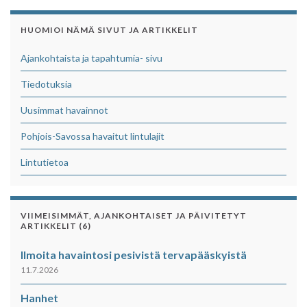
HUOMIOI NÄMÄ SIVUT JA ARTIKKELIT
Ajankohtaista ja tapahtumia- sivu
Tiedotuksia
Uusimmat havainnot
Pohjois-Savossa havaitut lintulajit
Lintutietoa
VIIMEISIMMÄT, AJANKOHTAISET JA PÄIVITETYT
ARTIKKELIT (6)
Ilmoita havaintosi pesivistä tervapääskyistä
11.7.2026
Hanhet