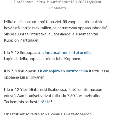
Juha Koponen – Metsä- ja tundrahanhet 18.4.2024 Lapinlahti,
Linnansalmi
Mikä olisikaan parempi tapa viettää vappua kuin nautiskella
keväästä lintuja tarkkaillen, asiantuntevan oppaan johdolla?
Siispä suuntaa linturetkelle Lapinlahdelle, Iisalmeen tai
Kuopion Karttulaan!
Klo 9-13 lintuopastus
Linnansalmen lintutornilla
Lapinlahdella, oppaana toimii Juha Koponen.
Klo 7-9 lintuopastus
Keihäsjärven lintutornilla
Karttulassa,
oppaana Liisa Tolvanen.
Klo 6-12 Yleisölinturetki Iisalmessa, lähtö luontomuseon
edestä. Aamu-uniset voivat tulla klo 7.30 Nerohvirralle.
Tarkemmin retkestä
tästä
!
Opastukset soveltuvan kaikenikäisille taitotasoon