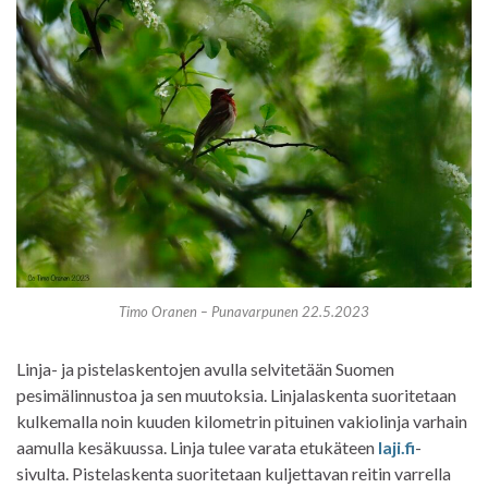
Timo Oranen – Punavarpunen 22.5.2023
Linja- ja pistelaskentojen avulla selvitetään Suomen
pesimälinnustoa ja sen muutoksia. Linjalaskenta suoritetaan
kulkemalla noin kuuden kilometrin pituinen vakiolinja varhain
aamulla kesäkuussa. Linja tulee varata etukäteen
laji.fi
-
sivulta. Pistelaskenta suoritetaan kuljettavan reitin varrella