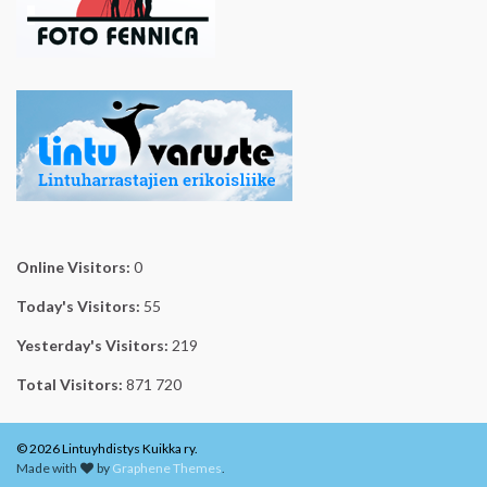
Online Visitors:
0
Today's Visitors:
55
Yesterday's Visitors:
219
Total Visitors:
871 720
© 2026 Lintuyhdistys Kuikka ry.
Made with
by
Graphene Themes
.