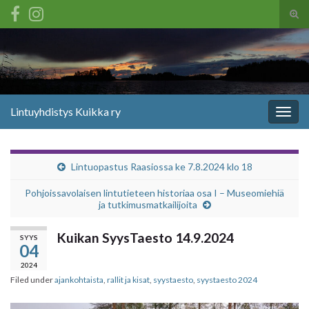
Tog
sear
Search for:
for
Lintuyhdistys Kuikka ry
Togg
navig
Lintuopastus Raasiossa ke 7.8.2024 klo 18
Pohjoissavolaisen lintutieteen historiaa osa I – Museomiehiä
ja tutkimusmatkailijoita
Kuikan SyysTaesto 14.9.2024
SYYS
04
2024
Filed under
ajankohtaista
,
rallit ja kisat
,
syystaesto
,
syystaesto 2024