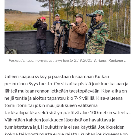
Varkauden Luonnonystävät, SyysTaesto 23.9.2023 Varkaus, Ruokojärvi
Jälleen saapuu syksy ja päästään kisaamaan Kuikan
perinteinen SyysTaesto. On siis aika pistää joukkue kasaan ja
lähteä mukaan rennon letkeään taestopäevään. Kisa-aika on
neljä tuntia ja aloitus tapahtuu klo 7-9 välillä. Kisa-alueena
toimii torni tai jokin muu joukkueen valitsema
tarkkailupaikka sekä sitä ympäröivä alue 100 metrin säteeltä.
Vähintään kahden joukkueen jäsenistä on havaittava ja
tunnistettava laji. Houkuttimia ei saa käyttää. Joukkueiden
kokoa tai koostumusta ei ole rajattu, kunhan joukkueessa on