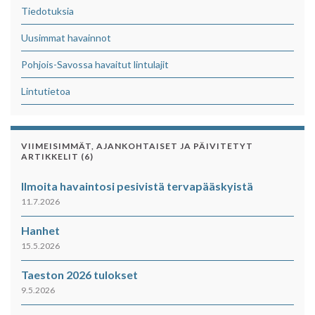
Tiedotuksia
Uusimmat havainnot
Pohjois-Savossa havaitut lintulajit
Lintutietoa
VIIMEISIMMÄT, AJANKOHTAISET JA PÄIVITETYT
ARTIKKELIT (6)
Ilmoita havaintosi pesivistä tervapääskyistä
11.7.2026
Hanhet
15.5.2026
Taeston 2026 tulokset
9.5.2026