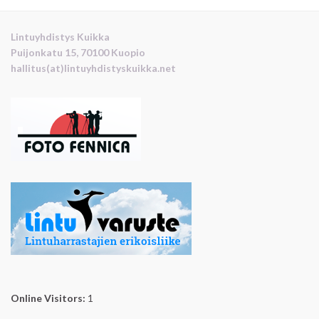
Lintuyhdistys Kuikka
Puijonkatu 15, 70100 Kuopio
hallitus(at)lintuyhdistyskuikka.net
Online Visitors:
1