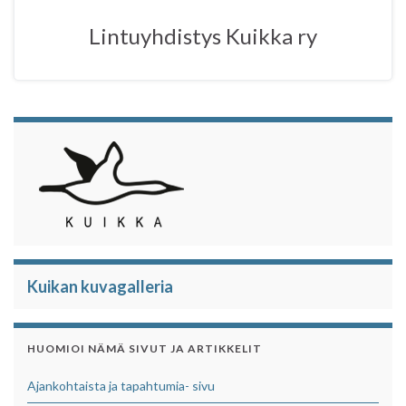
o
r
p
Lintuyhdistys Kuikka ry
k
p
Kuikan kuvagalleria
HUOMIOI NÄMÄ SIVUT JA ARTIKKELIT
Ajankohtaista ja tapahtumia- sivu