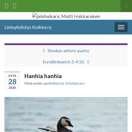
Tog
sea
Search for:
for
Lintuyhdistys Kuikka ry
Togg
navig
Siivekäs-arkisto avattu
EuroBirdwatch 3.-4.10.
Hanhia hanhia
SYYS
28
Filed under
ajankohtaista
,
lintukatsaus
2020