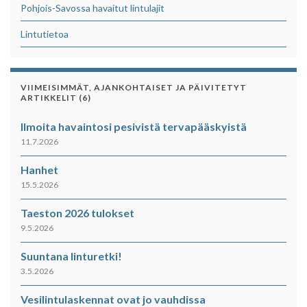
Pohjois-Savossa havaitut lintulajit
Lintutietoa
VIIMEISIMMÄT, AJANKOHTAISET JA PÄIVITETYT
ARTIKKELIT (6)
Ilmoita havaintosi pesivistä tervapääskyistä
11.7.2026
Hanhet
15.5.2026
Taeston 2026 tulokset
9.5.2026
Suuntana linturetki!
3.5.2026
Vesilintulaskennat ovat jo vauhdissa