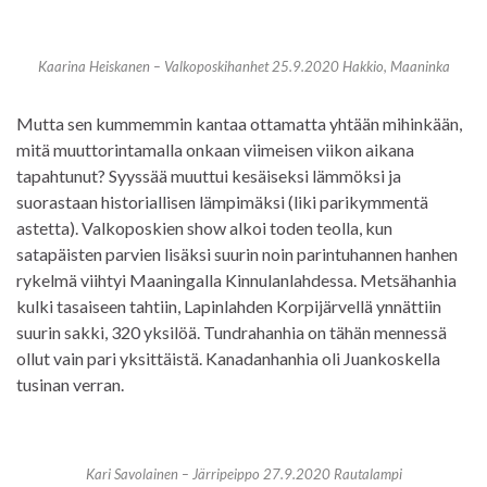
Kaarina Heiskanen – Valkoposkihanhet 25.9.2020 Hakkio, Maaninka
Mutta sen kummemmin kantaa ottamatta yhtään mihinkään,
mitä muuttorintamalla onkaan viimeisen viikon aikana
tapahtunut? Syyssää muuttui kesäiseksi lämmöksi ja
suorastaan historiallisen lämpimäksi (liki parikymmentä
astetta). Valkoposkien show alkoi toden teolla, kun
satapäisten parvien lisäksi suurin noin parintuhannen hanhen
rykelmä viihtyi Maaningalla Kinnulanlahdessa. Metsähanhia
kulki tasaiseen tahtiin, Lapinlahden Korpijärvellä ynnättiin
suurin sakki, 320 yksilöä. Tundrahanhia on tähän mennessä
ollut vain pari yksittäistä. Kanadanhanhia oli Juankoskella
tusinan verran.
Kari Savolainen – Järripeippo 27.9.2020 Rautalampi