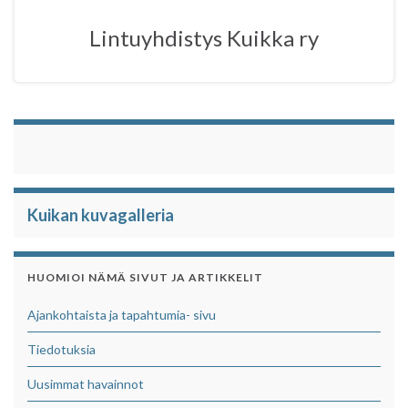
o
e
A
o
r
p
Lintuyhdistys Kuikka ry
k
p
Kuikan kuvagalleria
HUOMIOI NÄMÄ SIVUT JA ARTIKKELIT
Ajankohtaista ja tapahtumia- sivu
Tiedotuksia
Uusimmat havainnot