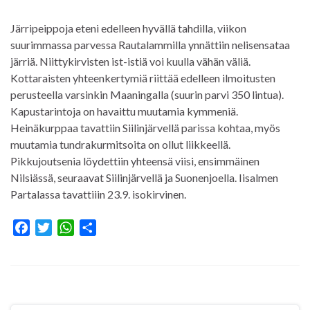
Järripeippoja eteni edelleen hyvällä tahdilla, viikon
suurimmassa parvessa Rautalammilla ynnättiin nelisensataa
järriä. Niittykirvisten ist-istiä voi kuulla vähän väliä.
Kottaraisten yhteenkertymiä riittää edelleen ilmoitusten
perusteella varsinkin Maaningalla (suurin parvi 350 lintua).
Kapustarintoja on havaittu muutamia kymmeniä.
Heinäkurppaa tavattiin Siilinjärvellä parissa kohtaa, myös
muutamia tundrakurmitsoita on ollut liikkeellä.
Pikkujoutsenia löydettiin yhteensä viisi, ensimmäinen
Nilsiässä, seuraavat Siilinjärvellä ja Suonenjoella. Iisalmen
Partalassa tavattiiin 23.9. isokirvinen.
F
T
W
S
a
w
h
h
c
i
a
a
e
t
t
r
b
t
s
e