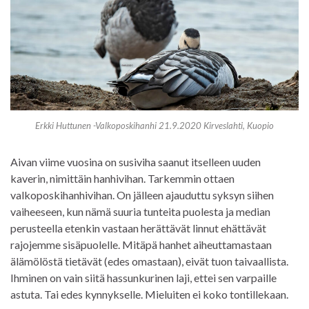
Erkki Huttunen -Valkoposkihanhi 21.9.2020 Kirveslahti, Kuopio
Aivan viime vuosina on susiviha saanut itselleen uuden
kaverin, nimittäin hanhivihan. Tarkemmin ottaen
valkoposkihanhivihan. On jälleen ajauduttu syksyn siihen
vaiheeseen, kun nämä suuria tunteita puolesta ja median
perusteella etenkin vastaan herättävät linnut ehättävät
rajojemme sisäpuolelle. Mitäpä hanhet aiheuttamastaan
älämölöstä tietävät (edes omastaan), eivät tuon taivaallista.
Ihminen on vain siitä hassunkurinen laji, ettei sen varpaille
astuta. Tai edes kynnykselle. Mieluiten ei koko tontillekaan.