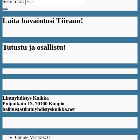
Search for:
Laita havaintosi Tiiraan!
Tutustu ja osallistu!
Lintuyhdistys Kuikka
Puijonkatu 15, 70100 Kuopio
hallitus(at)lintuyhdistyskuikka.net
Online Visitors:
0