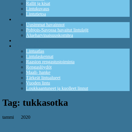
Rallit ja kisat
Lintukuvaus
Lintutietoa
Havainnot
Uusimmat havainnot
Pohjois-Savossa havaitut lintulajit
Alueharvinaisuuskomitea
Kuikan lintupaikat
Tutkimus ja suojelu
Lintuatlas
Lintulaskennat
Raasion rengastustoiminta
Rengaslöydöt
Maali- hanke
Tärkeät lintualueet
Vuoden lintu
Loukkaantuneet ja kuolleet linnut
Tag:
tukkasotka
tammi
01
2020
Lajipari: tukkasotka ja lapasotka