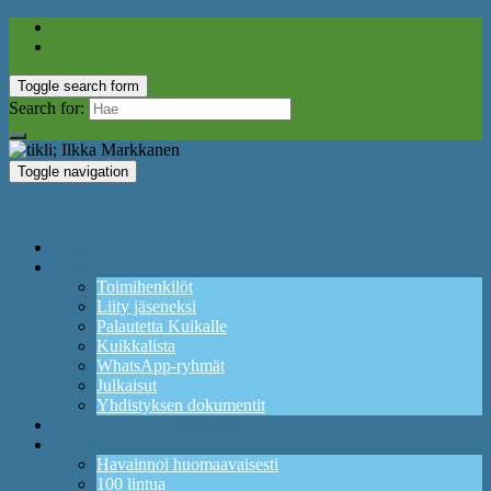
Toggle search form
Search for:
Toggle navigation
Lintuyhdistys Kuikka ry
Etusivu
Yhdistys
Toimihenkilöt
Liity jäseneksi
Palautetta Kuikalle
Kuikkalista
WhatsApp-ryhmät
Julkaisut
Yhdistyksen dokumentit
Ajankohtaista ja tapahtumia
Lintuharrastus
Havainnoi huomaavaisesti
100 lintua