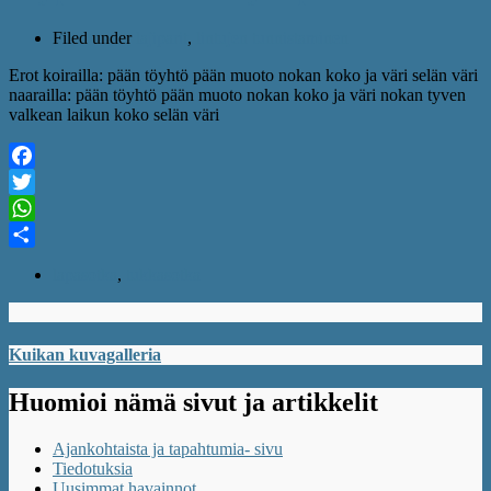
Filed under
lajiparit
,
lintujen tunnistaminen
Erot koirailla: pään töyhtö pään muoto nokan koko ja väri selän väri
naarailla: pään töyhtö pään muoto nokan koko ja väri nokan tyven
valkean laikun koko selän väri
Facebook
Twitter
WhatsApp
Share
lapasotka
,
tukkasotka
Kuikan kuvagalleria
Huomioi nämä sivut ja artikkelit
Ajankohtaista ja tapahtumia- sivu
Tiedotuksia
Uusimmat havainnot