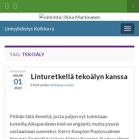
Tog
sea
Search for:
for
Lintuyhdistys Kuikka ry
Togg
navig
TAG:
TEKOÄLY
Linturetkellä tekoälyn kanssa
HELMI
01
Filed under
lintuharrastus
2023
Pitihän tätä ihmettä, josta paljon nyt kohistaan
kokeilla.Alkuperäinen kieli on englanti, mutta pyysin
vastaamaan suomeksi. Kerro Kuopion Puutossalmen
linnuista En tiedä tarkkoja tietoja Kuopion Puutossalmen