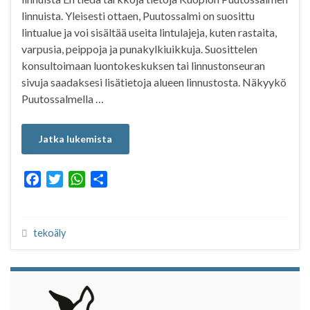
linnuista. Yleisesti ottaen, Puutossalmi on suosittu
lintualue ja voi sisältää useita lintulajeja, kuten rastaita,
varpusia, peippoja ja punakylkiuikkuja. Suosittelen
konsultoimaan luontokeskuksen tai linnustonseuran
sivuja saadaksesi lisätietoja alueen linnustosta. Näkyykö
Puutossalmella …
Jatka lukemista
F
T
W
S
a
w
h
h
c
i
a
a
e
t
t
r
tekoäly
b
t
s
e
o
e
A
o
r
p
k
p