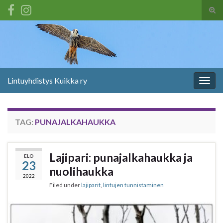
Tog
sear
Search for:
for
Lintuyhdistys Kuikka ry
Togg
navig
TAG:
PUNAJALKAHAUKKA
Lajipari: punajalkahaukka ja
ELO
23
nuolihaukka
2022
Filed under
lajiparit
,
lintujen tunnistaminen