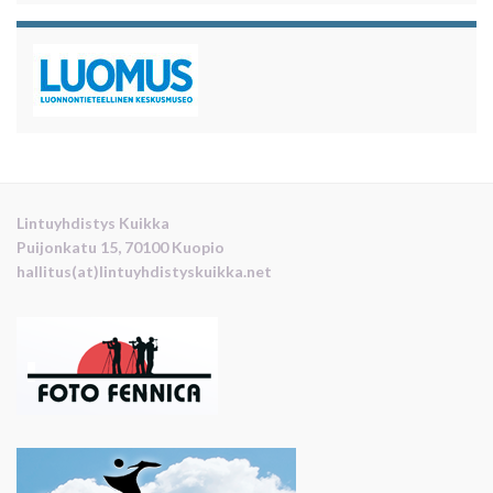
Lintuyhdistys Kuikka
Puijonkatu 15, 70100 Kuopio
hallitus(at)lintuyhdistyskuikka.net