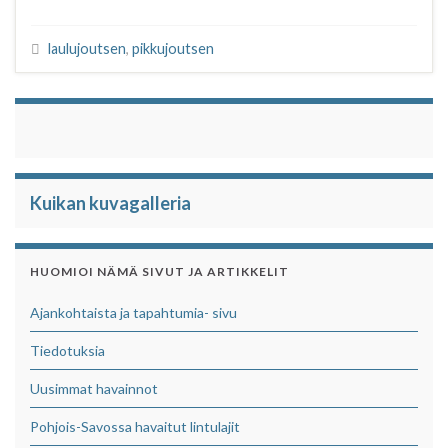
c
i
a
a
e
t
t
r
laulujoutsen
,
pikkujoutsen
b
t
s
e
o
e
A
o
r
p
k
p
Kuikan kuvagalleria
HUOMIOI NÄMÄ SIVUT JA ARTIKKELIT
Ajankohtaista ja tapahtumia- sivu
Tiedotuksia
Uusimmat havainnot
Pohjois-Savossa havaitut lintulajit