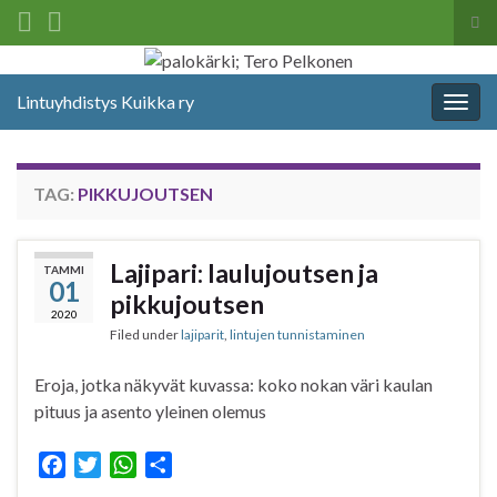
Tog
sea
Search for:
for
Lintuyhdistys Kuikka ry
Togg
navig
TAG:
PIKKUJOUTSEN
Lajipari: laulujoutsen ja
TAMMI
01
pikkujoutsen
2020
Filed under
lajiparit
,
lintujen tunnistaminen
Eroja, jotka näkyvät kuvassa: koko nokan väri kaulan
pituus ja asento yleinen olemus
F
T
W
S
a
w
h
h