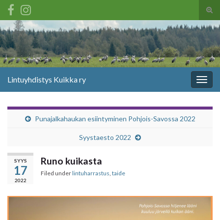
Tog
sear
Search for:
for
Lintuyhdistys Kuikka ry
Togg
navig
Punajalkahaukan esiintyminen Pohjois-Savossa 2022
Syystaesto 2022
Runo kuikasta
SYYS
17
Filed under
lintuharrastus
,
taide
2022