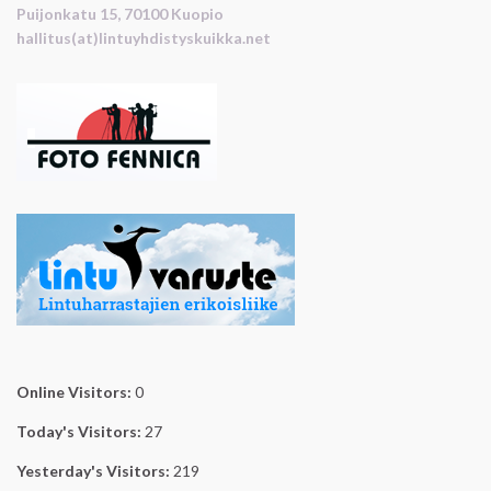
Puijonkatu 15, 70100 Kuopio
hallitus(at)lintuyhdistyskuikka.net
Online Visitors:
0
Today's Visitors:
27
Yesterday's Visitors:
219