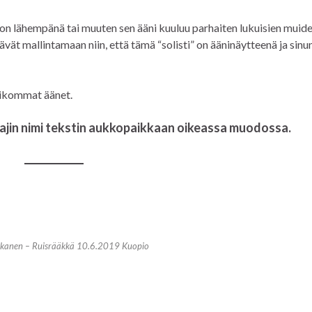
tu on lähempänä tai muuten sen ääni kuuluu parhaiten lukuisien muid
vät mallintamaan niin, että tämä “solisti” on ääninäytteenä ja sinu
eikommat äänet.
lajin nimi tekstin aukkopaikkaan oikeassa muodossa.
kkanen – Ruisrääkkä 10.6.2019 Kuopio