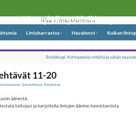
Lintuyhdistys Kuikka ry
pahtumia
Lintuharrastus
Havainnot
Kuikan lintu
Retkiblogi: Kohtaamisia retkiltä ja vähän muutak
 tehtävät 11-20
tunnistaminen
,
lintutehtäviä
,
lintutietoa
usein äänestä.
testata taitojasi ja harjoitella lintujen äänten tunnistamista.