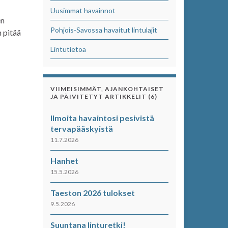
Uusimmat havainnot
en
Pohjois-Savossa havaitut lintulajit
n pitää
Lintutietoa
VIIMEISIMMÄT, AJANKOHTAISET
JA PÄIVITETYT ARTIKKELIT (6)
Ilmoita havaintosi pesivistä
tervapääskyistä
11.7.2026
Hanhet
15.5.2026
Taeston 2026 tulokset
9.5.2026
Suuntana linturetki!