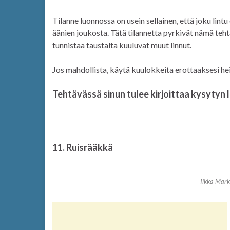
Tilanne luonnossa on usein sellainen, että joku lin
äänien joukosta. Tätä tilannetta pyrkivät nämä tehtä
tunnistaa taustalta kuuluvat muut linnut.
Jos mahdollista, käytä kuulokkeita erottaaksesi h
Tehtävässä sinun tulee kirjoittaa kysytyn 
11. Ruisrääkkä
Ilkka Mar