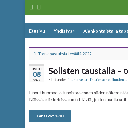
Etusivu
Yhdistys
Ajankohtaista ja ta
Torniopastuksia keväällä 2022
Solisten taustalla –
HUHTI
08
Filed under
lintuharrastus
,
lintujen äänet
,
lintujen 
2022
Linnut huomaa ja tunnistaa ennen niiden näkemistä 
Näissä artikkeleissa on tehtäviä , joiden avulla voit 
Tehtävät 1-10