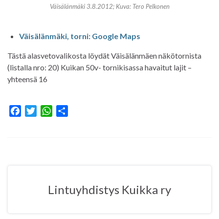
Väisälänmäki 3.8.2012; Kuva: Tero Pelkonen
Väisälänmäki, torni: Google Maps
Tästä alasvetovalikosta löydät Väisälänmäen näkötornista
(listalla nro: 20) Kuikan 50v- tornikisassa havaitut lajit –
yhteensä 16
F
T
W
S
a
w
h
h
c
i
a
a
e
t
t
r
b
t
s
e
o
e
A
o
r
p
Lintuyhdistys Kuikka ry
k
p