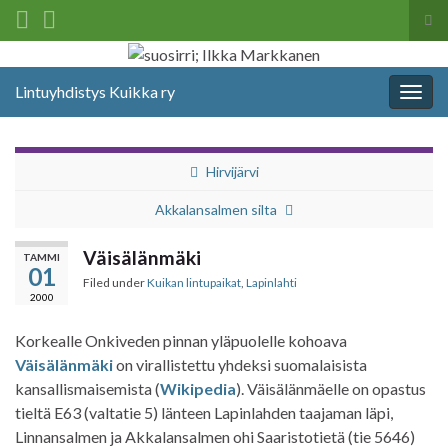
Tog
sea
Search for:
for
Lintuyhdistys Kuikka ry
Togg
navig
Hirvijärvi
Akkalansalmen silta
Väisälänmäki
TAMMI
01
Filed under
Kuikan lintupaikat
,
Lapinlahti
2000
Korkealle Onkiveden pinnan yläpuolelle kohoava
Väisälänmäki
on virallistettu yhdeksi suomalaisista
kansallismaisemista (
Wikipedia
). Väisälänmäelle on opastus
tieltä E63 (valtatie 5) länteen Lapinlahden taajaman läpi,
Linnansalmen ja Akkalansalmen ohi Saaristotietä (tie 5646)