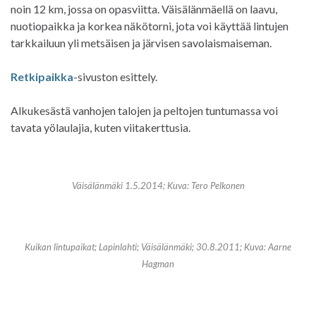
noin 12 km, jossa on opasviitta. Väisälänmäellä on laavu,
nuotiopaikka ja korkea näkötorni, jota voi käyttää lintujen
tarkkailuun yli metsäisen ja järvisen savolaismaiseman.
Retkipaikka
-sivuston esittely.
Alkukesästä vanhojen talojen ja peltojen tuntumassa voi
tavata yölaulajia, kuten viitakerttusia.
Väisälänmäki 1.5.2014; Kuva: Tero Pelkonen
Kuikan lintupaikat; Lapinlahti; Väisälänmäki; 30.8.2011; Kuva: Aarne
Hagman