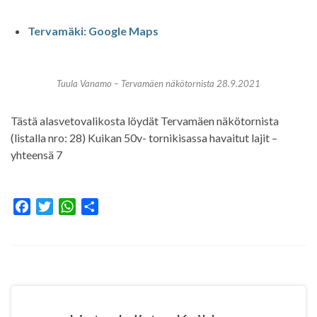
Tervamäki: Google Maps
Tuula Vanamo – Tervamäen näkötornista 28.9.2021
Tästä alasvetovalikosta löydät Tervamäen näkötornista
(listalla nro: 28) Kuikan 50v- tornikisassa havaitut lajit –
yhteensä 7
F
T
W
S
a
w
h
h
c
i
a
a
e
t
t
r
b
t
s
e
o
e
A
o
r
p