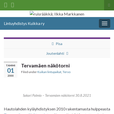
Tog
sea
Search for:
for
Lintuyhdistys Kuikka ry
Togg
navig
Pisa
Joutenlahti
Tervamäen näkötorni
TAMMI
01
Filed under
Kuikan lintupaikat
,
Tervo
2000
Sakari Palmio – Tervamäen näkötorni 30.8.2021
Hautolahden kyläyhdistyksen 2010 rakentamasta hulppeasta