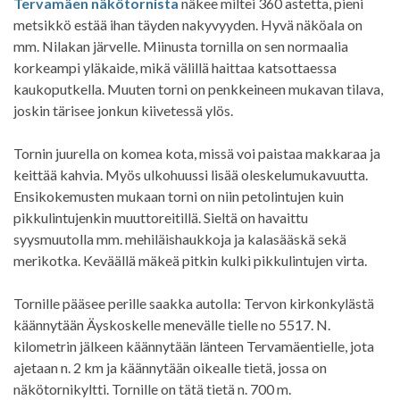
Tervamäen näkötornista
näkee miltei 360 astetta, pieni
metsikkö estää ihan täyden nakyvyyden. Hyvä näköala on
mm. Nilakan järvelle. Miinusta tornilla on sen normaalia
korkeampi yläkaide, mikä välillä haittaa katsottaessa
kaukoputkella. Muuten torni on penkkeineen mukavan tilava,
joskin tärisee jonkun kiivetessä ylös.
Tornin juurella on komea kota, missä voi paistaa makkaraa ja
keittää kahvia. Myös ulkohuussi lisää oleskelumukavuutta.
Ensikokemusten mukaan torni on niin petolintujen kuin
pikkulintujenkin muuttoreitillä. Sieltä on havaittu
syysmuutolla mm. mehiläishaukkoja ja kalasääskä sekä
merikotka. Keväällä mäkeä pitkin kulki pikkulintujen virta.
Tornille pääsee perille saakka autolla: Tervon kirkonkylästä
käännytään Äyskoskelle menevälle tielle no 5517. N.
kilometrin jälkeen käännytään länteen Tervamäentielle, jota
ajetaan n. 2 km ja käännytään oikealle tietä, jossa on
näkötornikyltti. Tornille on tätä tietä n. 700 m.