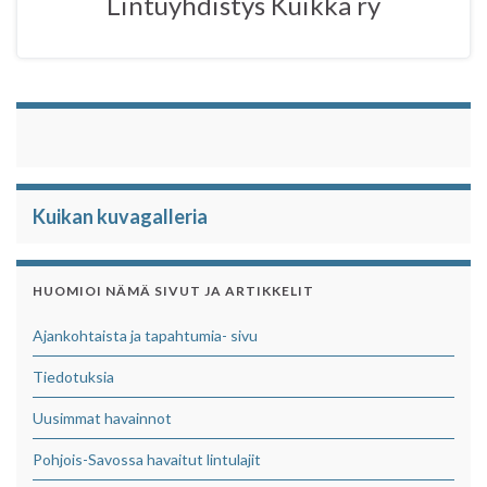
Lintuyhdistys Kuikka ry
k
p
Kuikan kuvagalleria
HUOMIOI NÄMÄ SIVUT JA ARTIKKELIT
Ajankohtaista ja tapahtumia- sivu
Tiedotuksia
Uusimmat havainnot
Pohjois-Savossa havaitut lintulajit