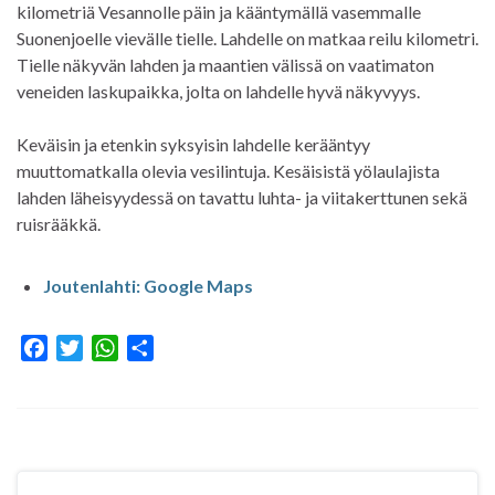
kilometriä Vesannolle päin ja kääntymällä vasemmalle
Suonenjoelle vievälle tielle. Lahdelle on matkaa reilu kilometri.
Tielle näkyvän lahden ja maantien välissä on vaatimaton
veneiden laskupaikka, jolta on lahdelle hyvä näkyvyys.
Keväisin ja etenkin syksyisin lahdelle kerääntyy
muuttomatkalla olevia vesilintuja. Kesäisistä yölaulajista
lahden läheisyydessä on tavattu luhta- ja viitakerttunen sekä
ruisrääkkä.
Joutenlahti: Google Maps
F
T
W
S
a
w
h
h
c
i
a
a
e
t
t
r
b
t
s
e
o
e
A