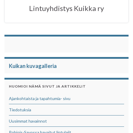
o
r
p
Lintuyhdistys Kuikka ry
k
p
Kuikan kuvagalleria
HUOMIOI NÄMÄ SIVUT JA ARTIKKELIT
Ajankohtaista ja tapahtumia- sivu
Tiedotuksia
Uusimmat havainnot
Pohjois-Savossa havaitut lintulajit