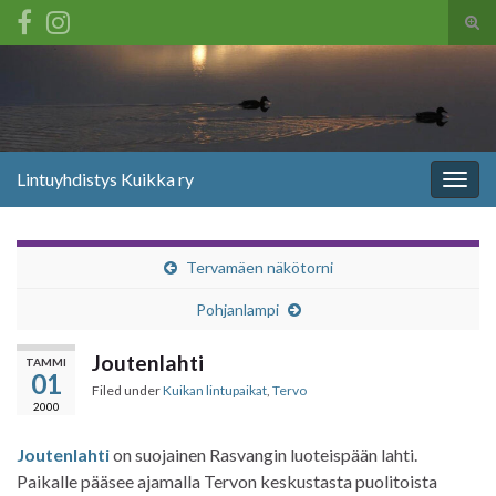
Tog
sear
Search for:
for
Lintuyhdistys Kuikka ry
Togg
navig
Tervamäen näkötorni
Pohjanlampi
Joutenlahti
TAMMI
01
Filed under
Kuikan lintupaikat
,
Tervo
2000
Joutenlahti
on suojainen Rasvangin luoteispään lahti.
Paikalle pääsee ajamalla Tervon keskustasta puolitoista