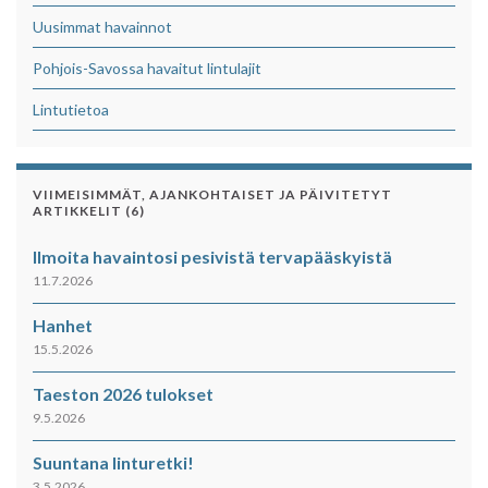
Uusimmat havainnot
Pohjois-Savossa havaitut lintulajit
Lintutietoa
VIIMEISIMMÄT, AJANKOHTAISET JA PÄIVITETYT
ARTIKKELIT (6)
Ilmoita havaintosi pesivistä tervapääskyistä
11.7.2026
Hanhet
15.5.2026
Taeston 2026 tulokset
9.5.2026
Suuntana linturetki!
3.5.2026