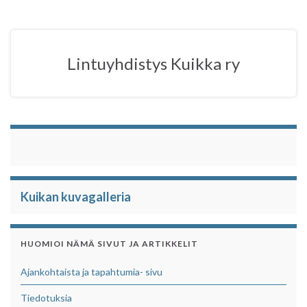
e
t
t
r
b
t
s
e
o
e
A
o
r
p
Lintuyhdistys Kuikka ry
k
p
Kuikan kuvagalleria
HUOMIOI NÄMÄ SIVUT JA ARTIKKELIT
Ajankohtaista ja tapahtumia- sivu
Tiedotuksia