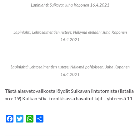
Lapinlahti; Sulkava; Juha Koponen 16.4.2021
Lapinlahti; Lehtosalmentien risteys; Näkymä etelään; Juha Koponen
16.4.2021
Lapinlahti; Lehtosalmentien risteys; Näkymä pohjoiseen; Juha Koponen
16.4.2021
Tästä alasvetovalikosta löydät Sulkavan lintutornista (listalla
nro: 19) Kuikan 50v- tornikisassa havaitut lajit – yhteensä 11
F
T
W
S
a
w
h
h
c
i
a
a