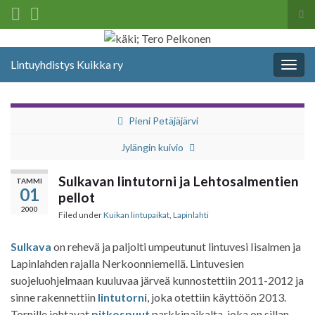
Tog
sea
Search for:
for
Lintuyhdistys Kuikka ry
Togg
navig
Pieni Petäjäjärvi
Jylängin kuivio
Sulkavan lintutorni ja Lehtosalmentien
TAMMI
01
pellot
2000
Filed under
Kuikan lintupaikat
,
Lapinlahti
Sulkava
on rehevä ja paljolti umpeutunut lintuvesi Iisalmen ja
Lapinlahden rajalla Nerkoonniemellä. Lintuvesien
suojeluohjelmaan kuuluvaa järveä kunnostettiin 2011-2012 ja
sinne rakennettiin
lintutorni
, joka otettiin käyttöön 2013.
Tornille johtavat
pitkospuut
parkkipaikalta, joka on sillan