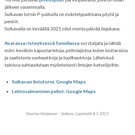
jälkeen vasemmalla.
Sulkavan tornin P-paikalla on evästelypaikkana pöytä ja
penkit.
Sulkavalla on keväällä 2021 ollut monta päivää liejukana.
Avarassa risteyksessä Sonnilassa
voi staijata ja nähdä
esim. keväisin kapustarintoja, peltolajistoa kuten kottaraisia
ja saalistavia suohaukkoja ja tuulihaukkoja. Läheisissä
taloissa suhtaudutaan myönteisesti lintujen katselijoihin.
Sulkavan lintutorni: Google Maps
Lehtosalmentien pellot: Google Maps
Kaarina Heiskanen – Sulkava, Lapinlahti 8.5.2021