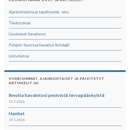
Ajankohtaista ja tapahtumia- sivu
Tiedotuksia
Uusimmat havainnot
Pohjois-Savossa havaitut lintulajit
Lintutietoa
VIIMEISIMMÄT, AJANKOHTAISET JA PÄIVITETYT
ARTIKKELIT (6)
Ilmoita havaintosi pesivistä tervapääskyistä
11.7.2026
Hanhet
15.5.2026