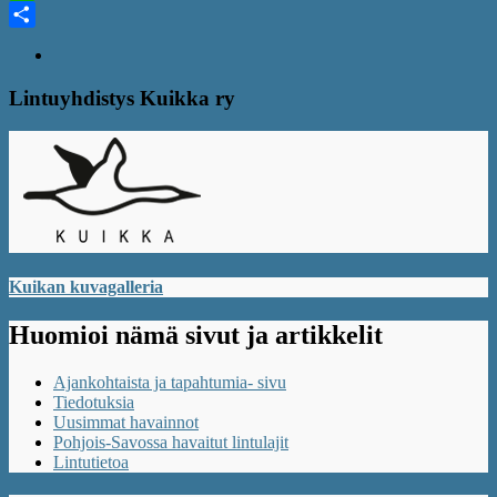
WhatsApp
Share
Lintuyhdistys Kuikka ry
Kuikan kuvagalleria
Huomioi nämä sivut ja artikkelit
Ajankohtaista ja tapahtumia- sivu
Tiedotuksia
Uusimmat havainnot
Pohjois-Savossa havaitut lintulajit
Lintutietoa