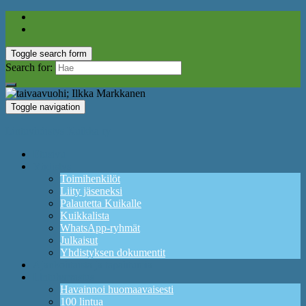
Toggle search form
Search for:
Toggle navigation
Lintuyhdistys Kuikka ry
Etusivu
Yhdistys
Toimihenkilöt
Liity jäseneksi
Palautetta Kuikalle
Kuikkalista
WhatsApp-ryhmät
Julkaisut
Yhdistyksen dokumentit
Ajankohtaista ja tapahtumia
Lintuharrastus
Havainnoi huomaavaisesti
100 lintua