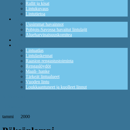
Rallit ja kisat
Lintukuvaus
Lintutietoa
Havainnot
Uusimmat havainnot
Pohjois-Savossa havaitut lintulajit
Alueharvinaisuuskomitea
Kuikan lintupaikat
Tutkimus ja suojelu
Lintuatlas
Lintulaskennat
Raasion rengastustoiminta
Rengaslöydöt
Maali- hanke
Tärkeät lintualueet
Vuoden lintu
Loukkaantuneet ja kuolleet linnut
Sotkanniemi
Eitikansuo
tammi
01
2000