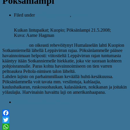
Pöksänlampi
Filed under
Kuikan lintupaikat
,
Kuopio
Kuikan lintupaikat; Kuopio; Pöksänlampi 21.5.2008;
Kuva: Aarne Hagman
Pöksänlampi
on oikeasti rehevöitynyt Humalaselän lahti Kuopion
Sotkanniemellä lähellä Leppävirran rajaa. Pöksänlammelle pääsee
havainnoimaan helposti: viitostieltä Leppävirran rajan tuntumasta
kääntyy itään Sotkanniemelle hiekkatie, joka vie suoraan kohteen
pohjoisrannalle. Paras kohta havainnoimiseen on tien varren
peltoaukea Peltola-nimisen talon läheltä.
Lahden lajisto on parhaimmillaan keväällä huhti-kesäkuussa.
Pöksänlammella voit tavata mm. vesilintuja, kahlaajia,
kaulushaikaran, ruskosuohaukan, kalasääsken, nokikanan ja joitakin
yölaulajia. Harvinaisin havaittu laji on amerikanhaapana.
Pöksänlampi: Google Maps
Facebook
Twitter