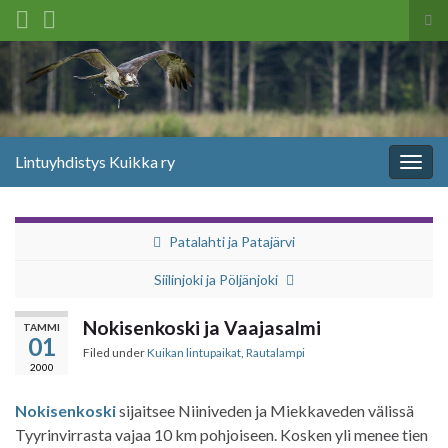
Tog
sea
Search for:
for
Lintuyhdistys Kuikka ry
Togg
navig
Patalahti ja Patajärvi
Siilinjoki ja Pöljänjoki
Nokisenkoski ja Vaajasalmi
TAMMI
01
Filed under
Kuikan lintupaikat
,
Rautalampi
2000
Nokisenkoski
sijaitsee Niiniveden ja Miekkaveden välissä
Tyyrinvirrasta vajaa 10 km pohjoiseen. Kosken yli menee tien