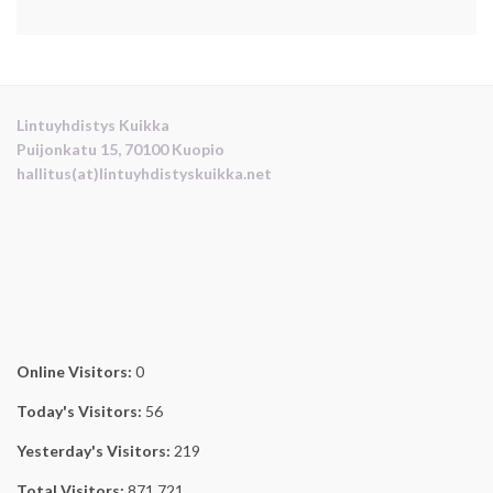
Lintuyhdistys Kuikka
Puijonkatu 15, 70100 Kuopio
hallitus(at)lintuyhdistyskuikka.net
Online Visitors:
0
Today's Visitors:
56
Yesterday's Visitors:
219
Total Visitors:
871 721