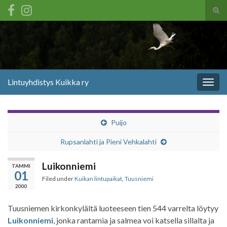
Tog
sear
Search for:
for
Lintuyhdistys Kuikka ry
Togg
navig
Puijo
Rupsanlahti ja Pieni Vehkalahti
Luikonniemi
TAMMI
01
Filed under
Kuikan lintupaikat
,
Tuusniemi
2000
Tuusniemen kirkonkylältä luoteeseen tien 544 varrelta löytyy
Luikonniemi
, jonka rantamia ja salmea voi katsella sillalta ja