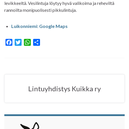
levikkeeltä. Vesilintuja löytyy hyvä valikoima ja reheviltä
rannoilta monipuolisesti pikkulintuja.
Luikonniemi: Google Maps
F
T
W
S
a
w
h
h
c
i
a
a
e
t
t
r
b
t
s
e
o
e
A
o
r
p
Lintuyhdistys Kuikka ry
k
p