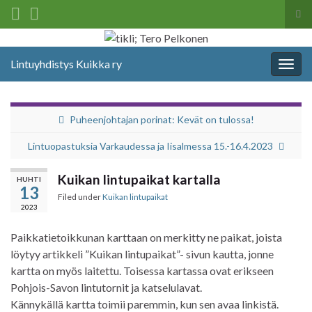
Tog
sea
Search for:
for
Lintuyhdistys Kuikka ry
Togg
navig
Puheenjohtajan porinat: Kevät on tulossa!
Lintuopastuksia Varkaudessa ja Iisalmessa 15.-16.4.2023
Kuikan lintupaikat kartalla
HUHTI
13
Filed under
Kuikan lintupaikat
2023
Paikkatietoikkunan karttaan on merkitty ne paikat, joista
löytyy artikkeli ”Kuikan lintupaikat”- sivun kautta, jonne
kartta on myös laitettu. Toisessa kartassa ovat erikseen
Pohjois-Savon lintutornit ja katselulavat.
Kännykällä kartta toimii paremmin, kun sen avaa linkistä.