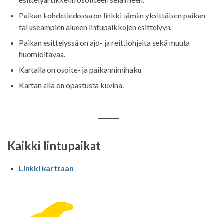
Paikan kohdetiedossa on linkki tämän yksittäisen paikan
tai useampien alueen lintupaikkojen esittelyyn.
Paikan esittelyssä on ajo- ja reittiohjeita sekä muuta
huomioitavaa.
Kartalla on osoite- ja paikannimihaku
Kartan alla on opastusta kuvina.
Kaikki lintupaikat
Linkki karttaan