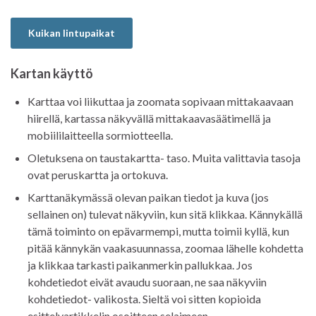
Kuikan lintupaikat
Kartan käyttö
Karttaa voi liikuttaa ja zoomata sopivaan mittakaavaan
hiirellä, kartassa näkyvällä mittakaavasäätimellä ja
mobiililaitteella sormiotteella.
Oletuksena on taustakartta- taso. Muita valittavia tasoja
ovat peruskartta ja ortokuva.
Karttanäkymässä olevan paikan tiedot ja kuva (jos
sellainen on) tulevat näkyviin, kun sitä klikkaa. Kännykällä
tämä toiminto on epävarmempi, mutta toimii kyllä, kun
pitää kännykän vaakasuunnassa, zoomaa lähelle kohdetta
ja klikkaa tarkasti paikanmerkin pallukkaa. Jos
kohdetiedot eivät avaudu suoraan, ne saa näkyviin
kohdetiedot- valikosta. Sieltä voi sitten kopioida
esittelyartikkelin osoitteen selaimeen.