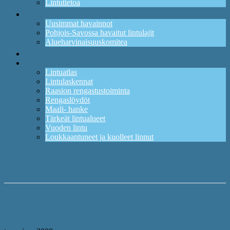
Lintutietoa
Havainnot
Uusimmat havainnot
Pohjois-Savossa havaitut lintulajit
Alueharvinaisuuskomitea
Kuikan lintupaikat
Tutkimus ja suojelu
Lintuatlas
Lintulaskennat
Raasion rengastustoiminta
Rengaslöydöt
Maali- hanke
Tärkeät lintualueet
Vuoden lintu
Loukkaantuneet ja kuolleet linnut
Kilpijoki
Hirvijärvi