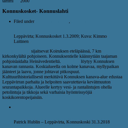
tammi
01
2000
Konnuskosket- Konnuslahti
Filed under
Kuikan lintupaikat
,
Leppävirta
Leppävirta; Konnuskosket 1.3.2009; Kuva: Kimmo
Laitinen
Konnuskosket
sijaitsevat Koiruksen eteläpäässä, 7 km
kirkonkylältä pohjoiseen. Konnuksentielle käännytään taajaman
pohjoislaidalta Heinävedentieltä.
P-paikka
löytyy Konnuksen
kanavan rannasta. Koskialueella on kolme kanavaa, myllypaikan
jäänteet ja laavu, jonne johtavat pitkospuut.
Kulttuurihistoriallisesti merkittävä Konnuksen kanava-alue edustaa
Leppävirran parhaita ja helpoiten saavutettavia kevätmuuton
seurantapaikkoja. Alueelle kertyy vesi- ja rantalintujen ohella
petolintuja ja tikkoja sekä varhaisia hyönteissyöjiä
koskikorentopeijaisiin.
Konnuksen kanava: Google Maps
Patrick Hublin – Leppävirta, Konnuskoski 31.3.2018