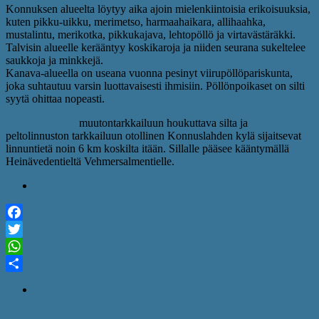
Konnuksen alueelta löytyy aika ajoin mielenkiintoisia erikoisuuksia,
kuten pikku-uikku, merimetso, harmaahaikara, allihaahka,
mustalintu, merikotka, pikkukajava, lehtopöllö ja virtavästäräkki.
Talvisin alueelle kerääntyy koskikaroja ja niiden seurana sukeltelee
saukkoja ja minkkejä.
Kanava-alueella on useana vuonna pesinyt viirupöllöpariskunta,
joka suhtautuu varsin luottavaisesti ihmisiin. Pöllönpoikaset on silti
syytä ohittaa nopeasti.
Konnuslahden
muutontarkkailuun houkuttava silta ja
peltolinnuston tarkkailuun otollinen Konnuslahden kylä sijaitsevat
linnuntietä noin 6 km koskilta itään. Sillalle pääsee kääntymällä
Heinävedentieltä Vehmersalmentielle.
Konnuslahti: Google Maps
Facebook
Twitter
WhatsApp
Share