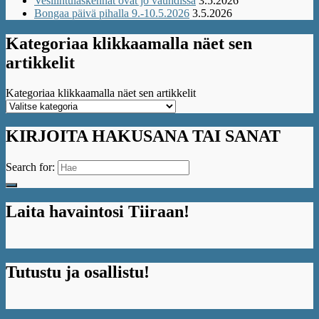
Vesilintulaskennat ovat jo vauhdissa
3.5.2026
Bongaa päivä pihalla 9.-10.5.2026
3.5.2026
Kategoriaa klikkaamalla näet sen
artikkelit
Kategoriaa klikkaamalla näet sen artikkelit
KIRJOITA HAKUSANA TAI SANAT
Search for:
Laita havaintosi Tiiraan!
Tutustu ja osallistu!