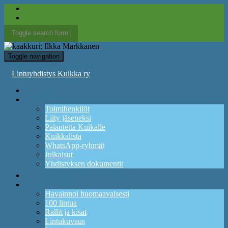
Toggle search form
Search for:
Toggle navigation
Lintuyhdistys Kuikka ry
Etusivu
Yhdistys
Toimihenkilöt
Liity jäseneksi
Palautetta Kuikalle
Kuikkalista
WhatsApp-ryhmät
Julkaisut
Yhdistyksen dokumentit
Ajankohtaista ja tapahtumia
Lintuharrastus
Havainnoi huomaavaisesti
100 lintua
Rallit ja kisat
Lintukuvaus