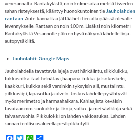
venerannalta. Rantakylästä, noin kolmesataa metriä Iisveden
sahan risteyksestä, kääntyy huonokuntoinen tie
Jauholahden
rantaan
. Auto kannattaa jättää heti tien alkupäässä olevalle
levennykselle. Rantaan on noin 100 m. Lisäksi noin kilometri
Rantakylästä Vesannolle päin on hyvä näkymä lahdelle linja-
autopysäkiltä.
Jauholahti: Google Maps
Jauholahdella tavattavia lajeja ovat härkälintu, silkkiuikku,
tukkasotka, tavi, heinätavi, haapana, tukka-ja isokoskelo,
kaakkuri, kuikka sekä varsinkin syksyisin alli, mustalintu,
pilkkasiipi, lapasotka ja uivelo. Joskus lahdelle pysähtyvät
myös merimetso ja harmaahaikara. Kahlaajista keväisin
tavataan mm. suokukkoja, liroja, valko- ja metsävikloja sekä
taivaanvuohia. Pikkulokki on lahden vakioasukas. Lahden
rannan teollisuusalueella pesii pikkutylli.
F
T
W
S