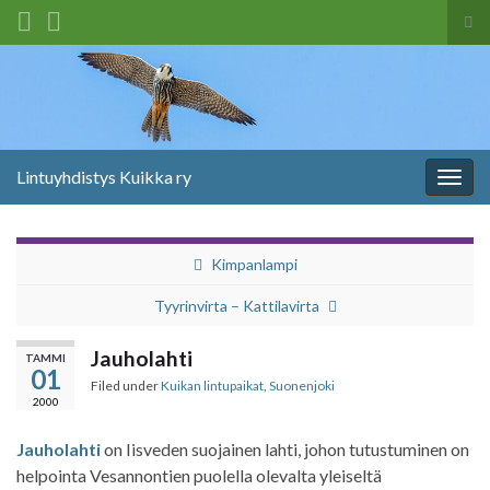
Tog
sea
Search for:
for
Lintuyhdistys Kuikka ry
Togg
navig
Kimpanlampi
Tyyrinvirta – Kattilavirta
Jauholahti
TAMMI
01
Filed under
Kuikan lintupaikat
,
Suonenjoki
2000
Jauholahti
on Iisveden suojainen lahti, johon tutustuminen on
helpointa Vesannontien puolella olevalta yleiseltä