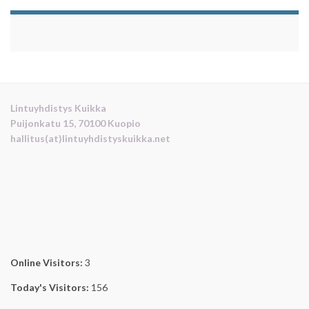
Lintuyhdistys Kuikka
Puijonkatu 15, 70100 Kuopio
hallitus(at)lintuyhdistyskuikka.net
Online Visitors:
3
Today's Visitors:
156