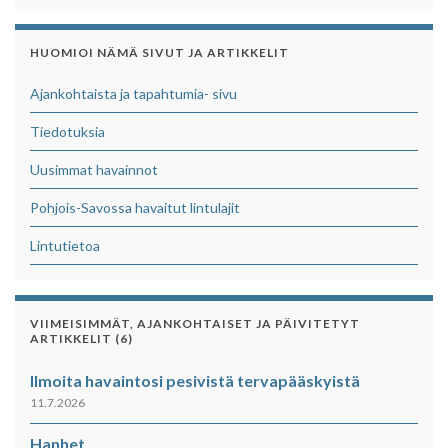
HUOMIOI NÄMÄ SIVUT JA ARTIKKELIT
Ajankohtaista ja tapahtumia- sivu
Tiedotuksia
Uusimmat havainnot
Pohjois-Savossa havaitut lintulajit
Lintutietoa
VIIMEISIMMÄT, AJANKOHTAISET JA PÄIVITETYT
ARTIKKELIT (6)
Ilmoita havaintosi pesivistä tervapääskyistä
11.7.2026
Hanhet