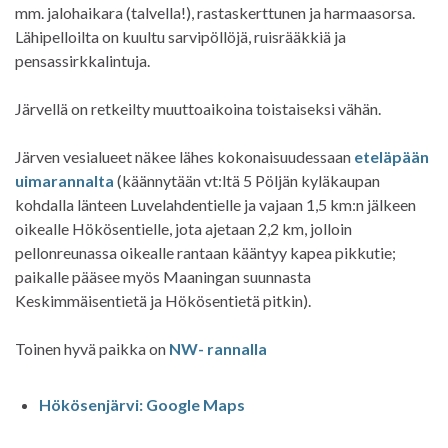
mm. jalohaikara (talvella!), rastaskerttunen ja harmaasorsa.
Lähipelloilta on kuultu sarvipöllöjä, ruisrääkkiä ja
pensassirkkalintuja.
Järvellä on retkeilty muuttoaikoina toistaiseksi vähän.
Järven vesialueet näkee lähes kokonaisuudessaan
eteläpään
uimarannalta
(käännytään vt:ltä 5 Pöljän kyläkaupan
kohdalla länteen Luvelahdentielle ja vajaan 1,5 km:n jälkeen
oikealle Hökösentielle, jota ajetaan 2,2 km, jolloin
pellonreunassa oikealle rantaan kääntyy kapea pikkutie;
paikalle pääsee myös Maaningan suunnasta
Keskimmäisentietä ja Hökösentietä pitkin).
Toinen hyvä paikka on
NW- rannalla
Hökösenjärvi: Google Maps