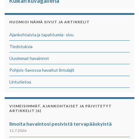
Kuikan kuvagalleria
HUOMIOI NÄMÄ SIVUT JA ARTIKKELIT
Ajankohtaista ja tapahtumia- sivu
Tiedotuksia
Uusimmat havainnot
Pohjois-Savossa havaitut lintulajit
Lintutietoa
VIIMEISIMMÄT, AJANKOHTAISET JA PÄIVITETYT
ARTIKKELIT (6)
Ilmoita havaintosi pesivistä tervapääskyistä
11.7.2026