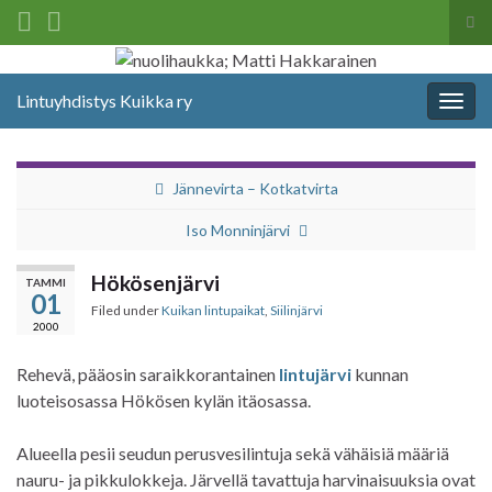
Tog
sea
Search for:
for
Lintuyhdistys Kuikka ry
Togg
navig
Jännevirta – Kotkatvirta
Iso Monninjärvi
Hökösenjärvi
TAMMI
01
Filed under
Kuikan lintupaikat
,
Siilinjärvi
2000
Rehevä, pääosin saraikkorantainen
lintujärvi
kunnan
luoteisosassa Hökösen kylän itäosassa.
Alueella pesii seudun perusvesilintuja sekä vähäisiä määriä
nauru- ja pikkulokkeja. Järvellä tavattuja harvinaisuuksia ovat