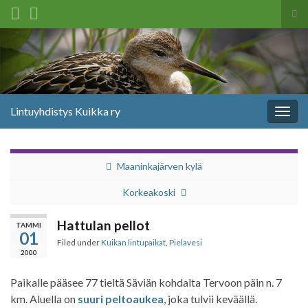
Tog
sea
Search for:
for
Lintuyhdistys Kuikka ry
Togg
navig
Maaninkajärven kylä
Korkeakoski
Hattulan pellot
TAMMI
01
Filed under
Kuikan lintupaikat
,
Pielavesi
2000
Paikalle pääsee 77 tieltä Säviän kohdalta Tervoon päin n. 7
km. Aluella on
suuri peltoaukea
, joka tulvii keväällä.