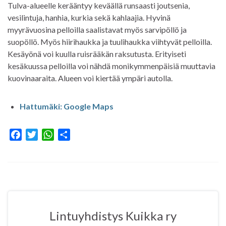
Tulva-alueelle kerääntyy keväällä runsaasti joutsenia,
vesilintuja, hanhia, kurkia sekä kahlaajia. Hyvinä
myyrävuosina pelloilla saalistavat myös sarvipöllö ja
suopöllö. Myös hiirihaukka ja tuulihaukka viihtyvät pelloilla.
Kesäyönä voi kuulla ruisrääkän raksutusta. Erityiseti
kesäkuussa pelloilla voi nähdä monikymmenpäisiä muuttavia
kuovinaaraita. Alueen voi kiertää ympäri autolla.
Hattumäki: Google Maps
F
T
W
S
a
w
h
h
c
i
a
a
e
t
t
r
b
t
s
e
o
e
A
o
r
p
Lintuyhdistys Kuikka ry
k
p