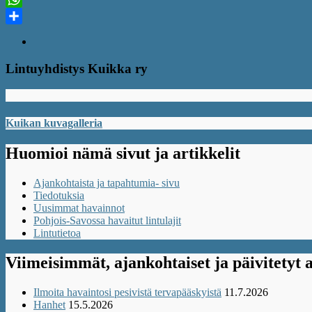
WhatsApp
Share
Lintuyhdistys Kuikka ry
Kuikan kuvagalleria
Huomioi nämä sivut ja artikkelit
Ajankohtaista ja tapahtumia- sivu
Tiedotuksia
Uusimmat havainnot
Pohjois-Savossa havaitut lintulajit
Lintutietoa
Viimeisimmät, ajankohtaiset ja päivitetyt a
Ilmoita havaintosi pesivistä tervapääskyistä
11.7.2026
Hanhet
15.5.2026