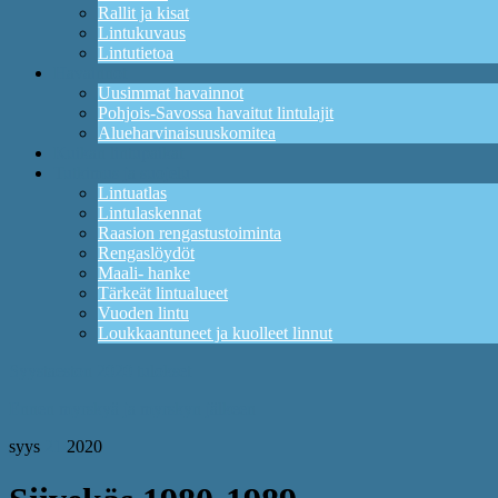
Rallit ja kisat
Lintukuvaus
Lintutietoa
Havainnot
Uusimmat havainnot
Pohjois-Savossa havaitut lintulajit
Alueharvinaisuuskomitea
Kuikan lintupaikat
Tutkimus ja suojelu
Lintuatlas
Lintulaskennat
Raasion rengastustoiminta
Rengaslöydöt
Maali- hanke
Tärkeät lintualueet
Vuoden lintu
Loukkaantuneet ja kuolleet linnut
Syystaeston 2020 tulokset
Ennen myrskyä ja myrskyn jälkeen
syys
21
2020