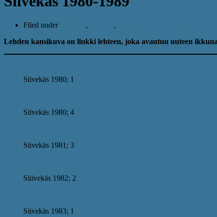
Siivekäs 1980-1989
Filed under
julkaisut
,
siivekäs
,
siivekäs: vanhemmat numerot
Lehden kansikuva on linkki lehteen, joka avautuu uuteen ikkuna
Siivekäs 1980; 1
Siivekäs 1980; 4
Siivekäs 1981; 3
Siiivekäs 1982; 2
Siivekäs 1983; 1