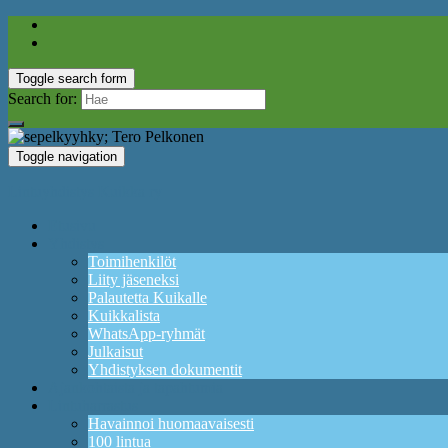
Toggle search form
Search for:
Toggle navigation
Lintuyhdistys Kuikka ry
Etusivu
Yhdistys
Toimihenkilöt
Liity jäseneksi
Palautetta Kuikalle
Kuikkalista
WhatsApp-ryhmät
Julkaisut
Yhdistyksen dokumentit
Ajankohtaista ja tapahtumia
Lintuharrastus
Havainnoi huomaavaisesti
100 lintua