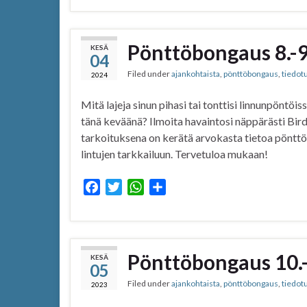
c
i
a
a
e
t
t
r
b
t
s
e
Pönttöbongaus 8.-
KESÄ
04
o
e
A
Filed under
ajankohtaista
,
pönttöbongaus
,
tiedot
o
r
p
2024
k
p
Mitä lajeja sinun pihasi tai tonttisi linnunpöntöiss
tänä keväänä? Ilmoita havaintosi näppärästi Bir
tarkoituksena on kerätä arvokasta tietoa pönttöli
lintujen tarkkailuun. Tervetuloa mukaan!
F
T
W
S
a
w
h
h
c
i
a
a
e
t
t
r
b
t
s
e
Pönttöbongaus 10.-
KESÄ
05
o
e
A
Filed under
ajankohtaista
,
pönttöbongaus
,
tiedot
o
r
p
2023
k
p