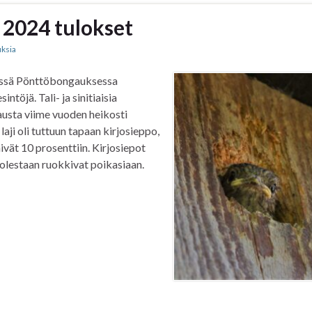
2024 tulokset
uksia
mässä Pönttöbongauksessa
töjä. Tali- ja sinitiaisia
austa viime vuoden heikosti
laji oli tuttuun tapaan kirjosieppo,
ivät 10 prosenttiin. Kirjosiepot
olestaan ruokkivat poikasiaan.