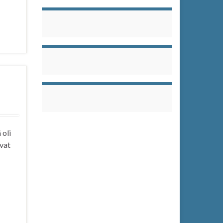
 oli
evat