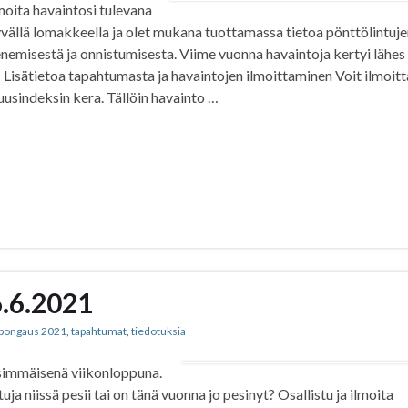
lmoita havaintosi tulevana
yvällä lomakkeella ja olet mukana tuottamassa tietoa pönttölintuj
emisestä ja onnistumisesta. Viime vuonna havaintoja kertyi lähes
 Lisätietoa tapahtumasta ja havaintojen ilmoittaminen Voit ilmoit
usindeksin kera. Tällöin havainto …
6.6.2021
bongaus 2021
,
tapahtumat
,
tiedotuksia
simmäisenä viikonloppuna.
ntuja niissä pesii tai on tänä vuonna jo pesinyt? Osallistu ja ilmoita