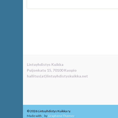
a
w
h
h
c
i
a
a
e
t
t
r
b
t
s
e
o
e
A
o
r
p
k
p
Lintuyhdistys Kuikka
Puijonkatu 15, 70100 Kuopio
hallitus(at)lintuyhdistyskuikka.net
© 2026 Lintuyhdistys Kuikka ry.
Made with
by
Graphene Themes
.