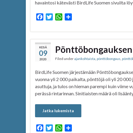
havaintosi kätevästi BirdLife Suomen sivuilta lö
F
T
W
S
a
w
h
h
c
i
a
a
e
t
t
r
b
t
s
e
Pönttöbongauksen 
KESÄ
09
o
e
A
Filed under
ajankohtaista
,
pönttöbongaus
,
pönttö
o
r
p
2020
k
p
BirdLife Suomen järjestämään Pönttöbongaukseen
vuonna yli 2 000 paikalta, pönttöjä oli yli 20 000 j
asuttuja, ja tulos on hieman parempi kuin viime vuon
perässä rintarinnan. Sinitiaisten määrä oli lisään
Jatka lukemista
F
T
W
S