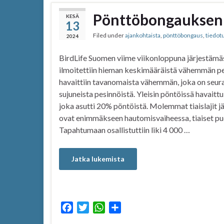
Pönttöbongauksen 
KESÄ
13
Filed under
ajankohtaista
,
pönttöbongaus
,
tiedot
2024
BirdLife Suomen viime viikonloppuna järjestä
ilmoitettiin hieman keskimääräistä vähemmän pesin
havaittiin tavanomaista vähemmän, joka on seur
sujuneista pesinnöistä. Yleisin pöntöissä havaittu 
joka asutti 20% pöntöistä. Molemmat tiaislajit jä
ovat enimmäkseen hautomisvaiheessa, tiaiset pu
Tapahtumaan osallistuttiin liki 4 000 …
Jatka lukemista
F
T
W
S
a
w
h
h