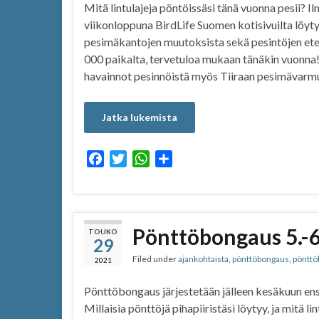
Mitä lintulajeja pöntöissäsi tänä vuonna pesii? I
viikonloppuna BirdLife Suomen kotisivuilta löyt
pesimäkantojen muutoksista sekä pesintöjen eten
000 paikalta, tervetuloa mukaan tänäkin vuonna!
havainnot pesinnöistä myös Tiiraan pesimävarmu
Jatka lukemista
F
T
W
S
a
w
h
h
c
i
a
a
e
t
t
r
b
t
s
e
Pönttöbongaus 5.-
TOUKO
29
o
e
A
Filed under
ajankohtaista
,
pönttöbongaus
,
pönttö
o
r
p
2021
k
p
Pönttöbongaus järjestetään jälleen kesäkuun en
Millaisia pönttöjä pihapiiristäsi löytyy, ja mitä li