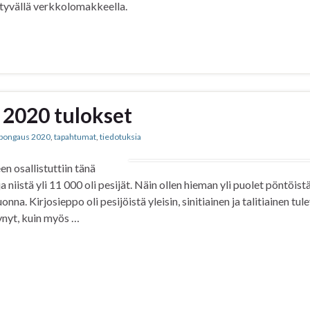
ytyvällä verkkolomakkeella.
2020 tulokset
bongaus 2020
,
tapahtumat
,
tiedotuksia
 osallistuttiin tänä
a niistä yli 11 000 oli pesijät. Näin ollen hieman yli puolet pöntöistä
na. Kirjosieppo oli pesijöistä yleisin, sinitiainen ja talitiainen tul
tynyt, kuin myös …