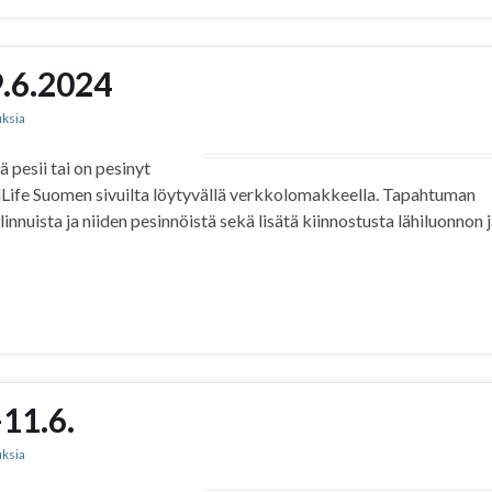
9.6.2024
uksia
ä pesii tai on pesinyt
dLife Suomen sivuilta löytyvällä verkkolomakkeella. Tapahtuman
nnuista ja niiden pesinnöistä sekä lisätä kiinnostusta lähiluonnon 
11.6.
uksia