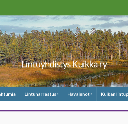
Lintuyhdistys Kuikka ry
pahtumia
Lintuharrastus
Havainnot
Kuikan lintu