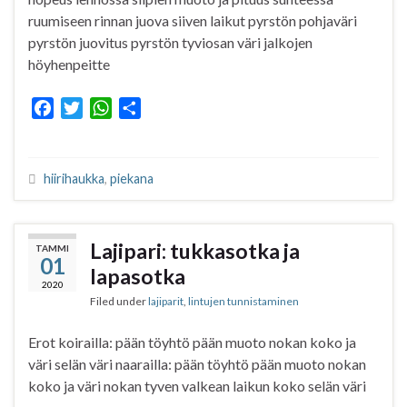
ruumiseen rinnan juova siiven laikut pyrstön pohjaväri
pyrstön juovitus pyrstön tyviosan väri jalkojen
höyhenpeitte
F
T
W
S
a
w
h
h
c
i
a
a
e
t
t
r
hiirihaukka
,
piekana
b
t
s
e
o
e
A
o
r
p
Lajipari: tukkasotka ja
TAMMI
k
p
01
lapasotka
2020
Filed under
lajiparit
,
lintujen tunnistaminen
Erot koirailla: pään töyhtö pään muoto nokan koko ja
väri selän väri naarailla: pään töyhtö pään muoto nokan
koko ja väri nokan tyven valkean laikun koko selän väri