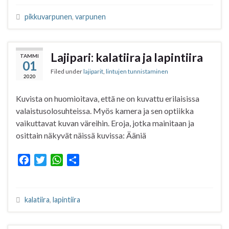
c
i
a
a
e
t
t
r
pikkuvarpunen
,
varpunen
b
t
s
e
o
e
A
o
r
p
Lajipari: kalatiira ja lapintiira
TAMMI
k
p
01
Filed under
lajiparit
,
lintujen tunnistaminen
2020
Kuvista on huomioitava, että ne on kuvattu erilaisissa
valaistusolosuhteissa. Myös kamera ja sen optiikka
vaikuttavat kuvan väreihin. Eroja, jotka mainitaan ja
osittain näkyvät näissä kuvissa: Ääniä
F
T
W
S
a
w
h
h
c
i
a
a
e
t
t
r
kalatiira
,
lapintiira
b
t
s
e
o
e
A