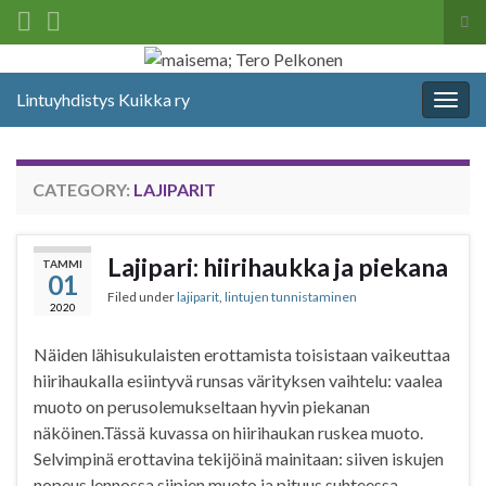
Tog
sea
Search for:
for
Lintuyhdistys Kuikka ry
Togg
navig
CATEGORY:
LAJIPARIT
Lajipari: hiirihaukka ja piekana
TAMMI
01
Filed under
lajiparit
,
lintujen tunnistaminen
2020
Näiden lähisukulaisten erottamista toisistaan vaikeuttaa
hiirihaukalla esiintyvä runsas värityksen vaihtelu: vaalea
muoto on perusolemukseltaan hyvin piekanan
näköinen.Tässä kuvassa on hiirihaukan ruskea muoto.
Selvimpinä erottavina tekijöinä mainitaan: siiven iskujen
nopeus lennossa siipien muoto ja pituus suhteessa