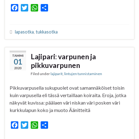
F
T
W
S
a
w
h
h
c
i
a
a
e
t
t
r
lapasotka
,
tukkasotka
b
t
s
e
o
e
A
o
r
p
Lajipari: varpunen ja
TAMMI
k
p
01
pikkuvarpunen
2020
Filed under
lajiparit
,
lintujen tunnistaminen
Pikkuvarpusella sukupuolet ovat samannäköiset toisin
kuin varpusella eli tässä vertaillaan koiraita. Eroja, jotka
näkyvät kuvissa: päälaen väri niskan väri posken väri
kurkkulapun koko ja muoto Äänitteitä
F
T
W
S
a
w
h
h