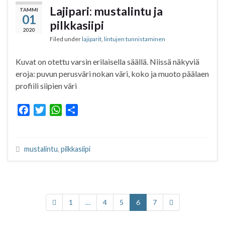
o
r
p
Lajipari: mustalintu ja
TAMMI
k
p
01
pilkkasiipi
2020
Filed under
lajiparit
,
lintujen tunnistaminen
Kuvat on otettu varsin erilaisella säällä. Niissä näkyviä
eroja: puvun perusväri nokan väri, koko ja muoto päälaen
profiili siipien väri
F
T
W
S
a
w
h
h
c
i
a
a
e
t
t
r
mustalintu
,
pilkkasiipi
b
t
s
e
o
e
A
o
r
p
k
p
1
…
4
5
6
7