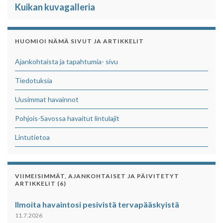
Kuikan kuvagalleria
k
p
HUOMIOI NÄMÄ SIVUT JA ARTIKKELIT
Ajankohtaista ja tapahtumia- sivu
Tiedotuksia
Uusimmat havainnot
Pohjois-Savossa havaitut lintulajit
Lintutietoa
VIIMEISIMMÄT, AJANKOHTAISET JA PÄIVITETYT
ARTIKKELIT (6)
Ilmoita havaintosi pesivistä tervapääskyistä
11.7.2026