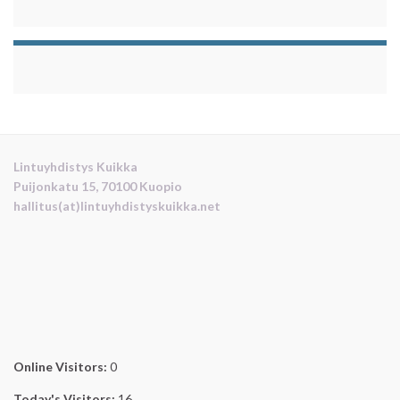
Lintuyhdistys Kuikka
Puijonkatu 15, 70100 Kuopio
hallitus(at)lintuyhdistyskuikka.net
Online Visitors:
0
Today's Visitors:
16