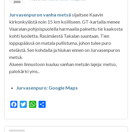
o
r
p
2000
k
p
Jurvasenpuron vanha metsä
sijaitsee Kaavin
kirkonkylästä noin 15 km koilliseen. GT-kartalla menee
Vaaralan pohjoispuolella harmaalla painettu tie kaakosta
kohti luodetta, Rasimäestä Takalan suuntaan. Tien
loppupäässä on matala pullistuma, johon tulee puro
etelästä. Sen kohdalla ja hiukan ennen on Jurvasenpuron
metsä.
Alueen linnustoon kuuluu vanhan metsän lajeja: metso,
palokärki yms..
Jurvasenpuro: Google Maps
F
T
W
S
a
w
h
h
c
i
a
a
e
t
t
r