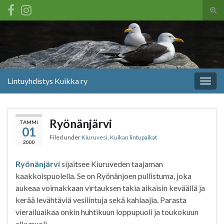
Tog
sear
Search for:
for
Lintuyhdistys Kuikka ry
Togg
navig
Ryönänjärvi
TAMMI
01
Filed under
Kiuruvesi
,
Kuikan lintupaikat
2000
Ryönänjärvi
sijaitsee Kiuruveden taajaman
kaakkoispuolella. Se on Ryönänjoen pullistuma, joka
aukeaa voimakkaan virtauksen takia aikaisin keväällä ja
kerää levähtäviä vesilintuja sekä kahlaajia. Parasta
vierailuaikaa onkin huhtikuun loppupuoli ja toukokuun
alkupuoli.