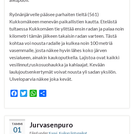
Ryönänjärvelle pääsee parhaiten tieltä (561)
Kukkomäkeen menevän paikallistien kautta. Etelästä
tultaessa Kukkomäen tie ylittää ensin radan ja palaa noin
kilometri tämän jälkeen takaisin radan varteen. Tästä
kohtaa voi nousta radalle ja kulkea noin 100 metriä
vasemmalle, josta näkee hyvin lähes koko järven
vesialueen, ainakin kaukoputkella. Lajistoa ovat kaikki
vesilinnut,ruskosuohaukka ja kahlaajat. Kevään
laulujoutsenkertymät voivat nousta yli sadan yksilön.
Uiveloparvia näkee joka kevät.
F
T
W
S
a
w
h
h
c
i
a
a
e
t
t
r
b
t
s
e
Jurvasenpuro
TAMMI
01
o
e
A
Filed under
Kaavi
,
Kuikan lintupaikat