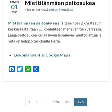
b
t
s
e
Miettilänmäen peltoaukea
TAMMI
01
o
e
A
Filed under
Kaavi
,
Kuikan lintupaikat
o
r
p
2000
k
p
Miettilänmäen peltoaukea
sijaitsee noin 2 km Kaavin
keskustasta itään Luikonlahteen menevän tien varressa.
Laaja peltoaukea kerää hyvin lepäileviä muuttolintuja ja
niitä on helppo tarkkailla tieltä.
Luikonlahdentie: Google Maps
F
T
W
S
a
w
h
h
c
i
a
a
e
t
t
r
b
t
s
e
o
e
A
1
…
124
125
126
o
r
p
k
p