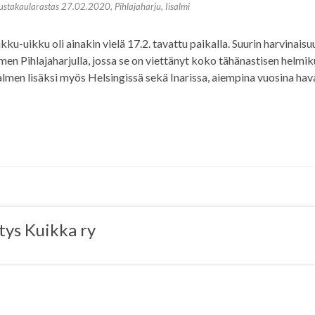
stakaularastas 27.02.2020, Pihlajaharju, Iisalmi
kku-uikku oli ainakin vielä 17.2. tavattu paikalla. Suurin harvinaisu
men Pihlajaharjulla, jossa se on viettänyt koko tähänastisen helmik
salmen lisäksi myös Helsingissä sekä Inarissa, aiempina vuosina hav
tys Kuikka ry