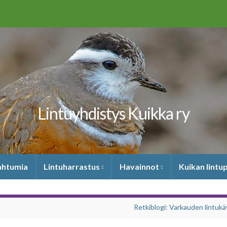
Lintuyhdistys Kuikka ry
pahtumia
Lintuharrastus
Havainnot
Kuikan lintu
Retkiblogi: Varkauden lintukä