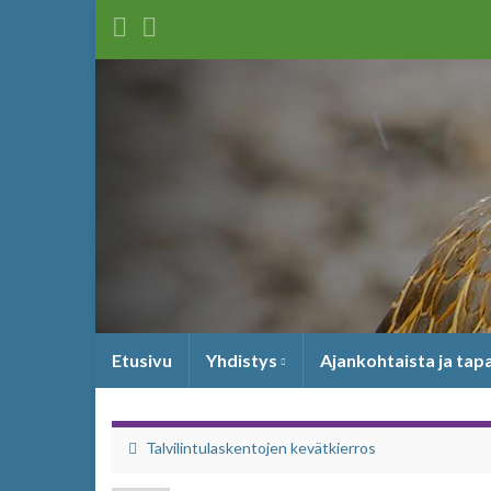
Etusivu
Yhdistys
Ajankohtaista ja ta
Talvilintulaskentojen kevätkierros