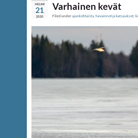
Varhainen kevät
HELMI
21
Filed under
ajankohtaista
,
havainnot ja katsaukset
,
l
2020