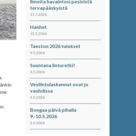
Ilmoita havaintosi pesivistä
tervapääskyistä
11.7.2026
Hanhet
15.5.2026
Taeston 2026 tulokset
9.5.2026
Suuntana linturetki!
3.5.2026
.
Vesilintulaskennat ovat jo
dänkin
vauhdissa
iime
3.5.2026
on
Bongaa päivä pihalla
9.-10.5.2026
3.5.2026