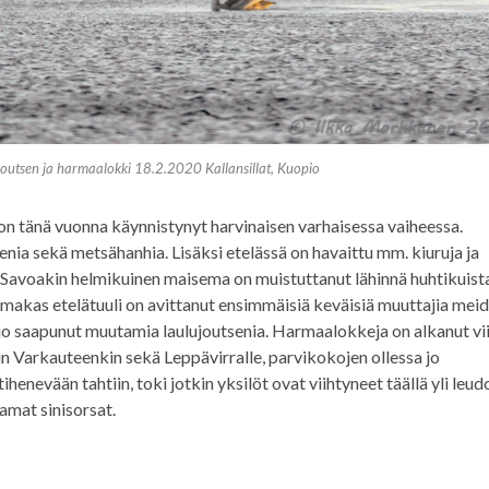
outsen ja harmaalokki 18.2.2020 Kallansillat, Kuopio
 on tänä vuonna käynnistynyt harvinaisen varhaisessa vaiheessa.
enia sekä metsähanhia. Lisäksi etelässä on havaittu mm. kiuruja ja
Savoakin helmikuinen maisema on muistuttanut lähinnä huhtikuista
oimakas etelätuuli on avittanut ensimmäisiä keväisiä muuttajia mei
jo saapunut muutamia laulujoutsenia. Harmaalokkeja on alkanut v
uin Varkauteenkin sekä Leppävirralle, parvikokojen ollessa jo
henevään tahtiin, toki jotkin yksilöt ovat viihtyneet täällä yli leud
amat sinisorsat.