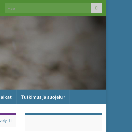
Search for:
paikat
Tutkimus ja suojelu
vely