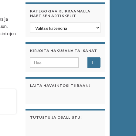
KATEGORIAA KLIKKAAMALLA
NÄET SEN ARTIKKELIT
us ja
Kategoriaa klikkaamalla näet sen artikkelit
uun.
aintojen
KIRJOITA HAKUSANA TAI SANAT
Search for:
LAITA HAVAINTOSI TIIRAAN!
TUTUSTU JA OSALLISTU!