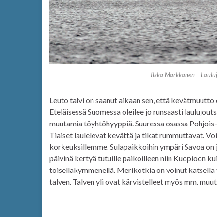
Ilkka Markkanen – Lauluj
Leuto talvi on saanut aikaan sen, että kevätmuutto
Eteläisessä Suomessa oleilee jo runsaasti laulujouts
muutamia töyhtöhyyppiä. Suuressa osassa Pohjois-
Tiaiset laulelevat kevättä ja tikat rummuttavat. V
korkeuksillemme. Sulapaikkoihin ympäri Savoa on 
päivinä kertyä tutuille paikoilleen niin Kuopioon k
toisellakymmenellä. Merikotkia on voinut katsella ti
talven. Talven yli ovat kärvistelleet myös mm. muut