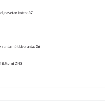
ri, navetan katto;
37
nkiranta mökkiveranta;
36
i itätorni
DNS