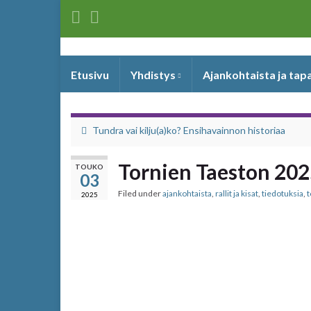
Etusivu
Yhdistys
Ajankohtaista ja ta
Tundra vai kilju(a)ko? Ensihavainnon historiaa
Tornien Taeston 202
TOUKO
03
Filed under
ajankohtaista
,
rallit ja kisat
,
tiedotuksia
,
t
2025