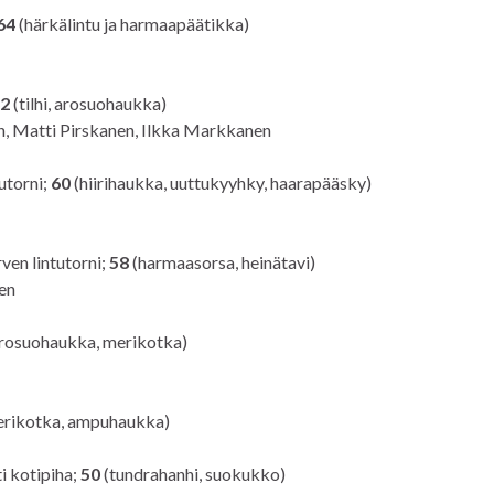
64
(härkälintu ja harmaapäätikka)
62
(tilhi, arosuohaukka)
n, Matti Pirskanen, Ilkka Markkanen
tutorni;
60
(hiirihaukka, uuttukyyhky, haarapääsky)
ven lintutorni;
58
(harmaasorsa, heinätavi)
nen
rosuohaukka, merikotka)
rikotka, ampuhaukka)
i kotipiha;
50
(tundrahanhi, suokukko)