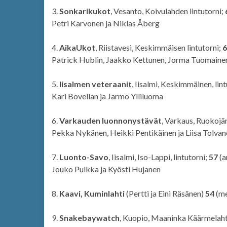
3.
Sonkarikukot
, Vesanto, Koivulahden lintutorni;
Petri Karvonen ja Niklas Åberg
4.
AikaUkot
, Riistavesi, Keskimmäisen lintutorni;
Patrick Hublin, Jaakko Kettunen, Jorma Tuomaine
5.
Iisalmen veteraanit
, Iisalmi, Keskimmäinen, lin
Kari Bovellan ja Jarmo Ylliluoma
6.
Varkauden luonnonystävät
, Varkaus, Ruokojär
Pekka Nykänen, Heikki Pentikäinen ja Liisa Tolva
7.
Luonto-Savo
, Iisalmi, Iso-Lappi, lintutorni;
57
(a
Jouko Pulkka ja Kyösti Hujanen
8.
Kaavi, Kuminlahti
(Pertti ja Eini Räsänen)
54
(me
9.
Snakebaywatch
, Kuopio, Maaninka Käärmelaht