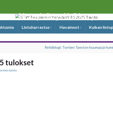
Lintuyhdistys Kuikka ry
pahtumia
Lintuharrastus
Havainnot
Kuikan lintu
Retkiblogi: Tornien Taeston huumaa ja hum
5 tulokset
ornien taisto