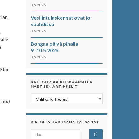
3.5.2026
rran.
Vesilintulaskennat ovat jo
vauhdissa
3.5.2026
.
sille
Bongaa päivä pihalla
n
9.-10.5.2026
3.5.2026
ikka
KATEGORIAA KLIKKAAMALLA
NÄET SEN ARTIKKELIT
Kategoriaa klikkaamalla näet sen artikkelit
intu)
KIRJOITA HAKUSANA TAI SANAT
Search for: