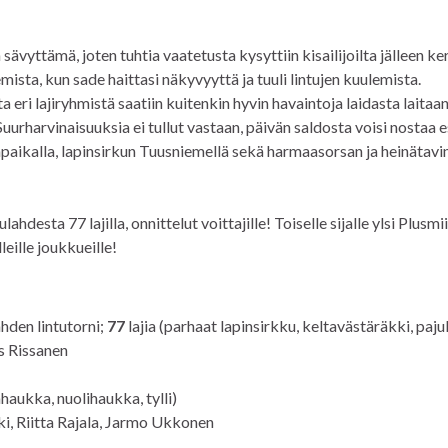
 sävyttämä, joten tuhtia vaatetusta kysyttiin kisailijoilta jälleen ke
ista, kun sade haittasi näkyvyyttä ja tuuli lintujen kuulemista.
a eri lajiryhmistä saatiin kuitenkin hyvin havaintoja laidasta laitaan
Suurharvinaisuuksia ei tullut vastaan, päivän saldosta voisi nostaa e
ikalla, lapinsirkun Tuusniemellä sekä harmaasorsan ja heinätavi
esta 77 lajilla, onnittelut voittajille! Toiselle sijalle ylsi Plusmi
leille joukkueille!
ahden lintutorni;
77
lajia (parhaat lapinsirkku, keltavästäräkki, pajul
s Rissanen
haukka, nuolihaukka, tylli)
i, Riitta Rajala, Jarmo Ukkonen