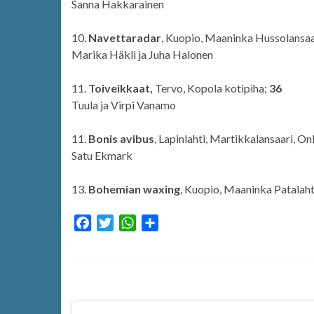
Sanna Hakkarainen
10.
Navettaradar
, Kuopio, Maaninka Hussolansaa
Marika Häkli ja Juha Halonen
11.
Toiveikkaat,
Tervo, Kopola kotipiha;
36
Tuula ja Virpi Vanamo
11.
Bonis avibus
, Lapinlahti, Martikkalansaari, O
Satu Ekmark
13.
Bohemian waxing
, Kuopio, Maaninka Patalaht
F
T
W
S
a
w
h
h
c
i
a
a
e
t
t
r
b
t
s
e
o
e
A