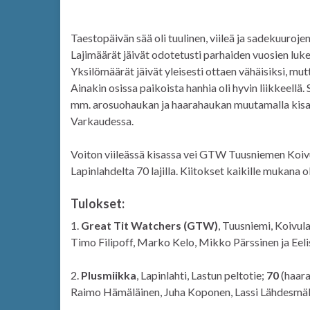
Taestopäivän sää oli tuulinen, viileä ja sadekuurojen
Lajimäärät jäivät odotetusti parhaiden vuosien lukem
Yksilömäärät jäivät yleisesti ottaen vähäisiksi, mutt
Ainakin osissa paikoista hanhia oli hyvin liikkeellä. 
mm. arosuohaukan ja haarahaukan muutamalla kisapa
Varkaudessa.
Voiton viileässä kisassa vei GTW Tuusniemen Koivulahd
Lapinlahdelta 70 lajilla. Kiitokset kaikille mukana ol
Tulokset:
1.
Great Tit Watchers (GTW)
, Tuusniemi, Koivul
Timo Filipoff, Marko Kelo, Mikko Pärssinen ja Eeli
2.
Plusmiikka
, Lapinlahti, Lastun peltotie;
70
(haara
Raimo Hämäläinen, Juha Koponen, Lassi Lähdesmäk