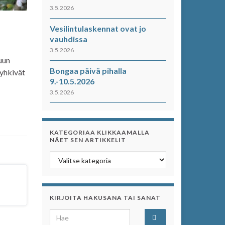
3.5.2026
Vesilintulaskennat ovat jo
vauhdissa
3.5.2026
kuun
Bongaa päivä pihalla
yyhkivät
9.-10.5.2026
3.5.2026
KATEGORIAA KLIKKAAMALLA
NÄET SEN ARTIKKELIT
Kategoriaa klikkaamalla näet sen artikkelit
KIRJOITA HAKUSANA TAI SANAT
Search for: