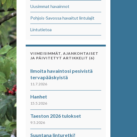
Uusimmat havainnot
Pohjois-Savossa havaitut lintulajit
Lintutietoa
VIIMEISIMMÄT, AJANKOHTAISET
JA PÄIVITETYT ARTIKKELIT (6)
Ilmoita havaintosi pesivistä
tervapääskyistä
11.7.2026
Hanhet
15.5.2026
Taeston 2026 tulokset
9.5.2026
Suuntana linturetki!