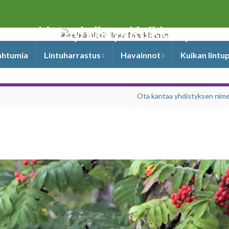
Lintuyhdistys Kuikka ry
pahtumia
Lintuharrastus
Havainnot
Kuikan lintu
Ota kantaa yhdistyksen nim