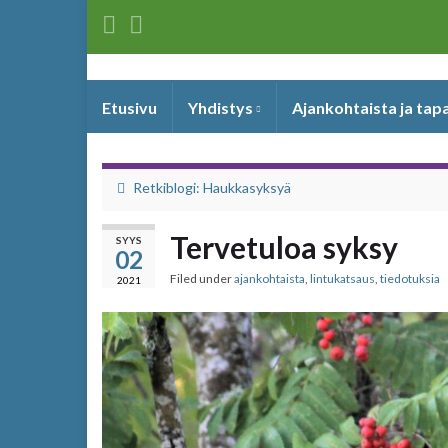
Etusivu
Yhdistys
Ajankohtaista ja ta
Retkiblogi: Haukkasyksyä
Tervetuloa syksy
SYYS
02
Filed under
ajankohtaista
,
lintukatsaus
,
tiedotuksia
2021