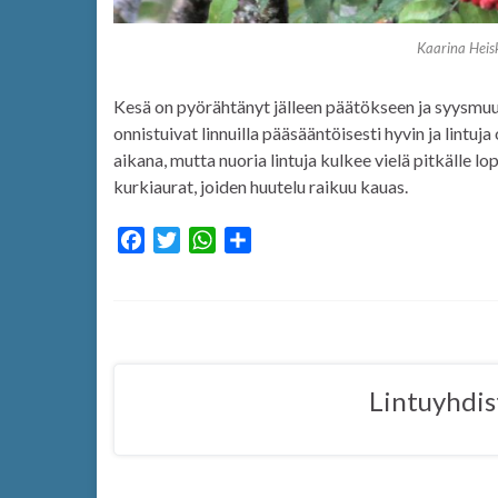
Kaarina Heis
Kesä on pyörähtänyt jälleen päätökseen ja syysmuu
onnistuivat linnuilla pääsääntöisesti hyvin ja lintuj
aikana, mutta nuoria lintuja kulkee vielä pitkälle 
kurkiaurat, joiden huutelu raikuu kauas.
F
T
W
S
a
w
h
h
c
i
a
a
e
t
t
r
b
t
s
e
o
e
A
Lintuyhdis
o
r
p
k
p