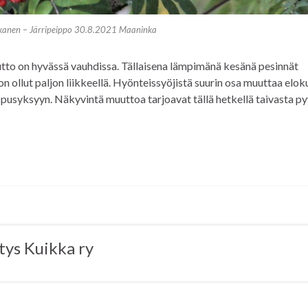
kanen – Järripeippo 30.8.2021 Maaninka
tto on hyvässä vauhdissa. Tällaisena lämpimänä kesänä pesinnät
a on ollut paljon liikkeellä. Hyönteissyöjistä suurin osa muuttaa elo
loppusyksyyn. Näkyvintä muuttoa tarjoavat tällä hetkellä taivasta p
tys Kuikka ry