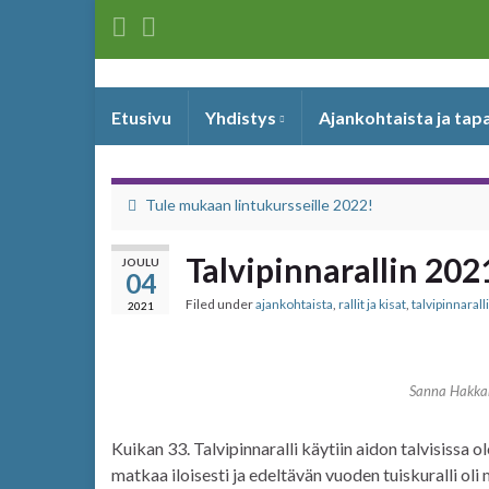
Etusivu
Yhdistys
Ajankohtaista ja ta
Tule mukaan lintukursseille 2022!
Talvipinnarallin 202
JOULU
04
Filed under
ajankohtaista
,
rallit ja kisat
,
talvipinnaralli
2021
Sanna Hakka
Kuikan 33. Talvipinnaralli käytiin aidon talvisissa o
matkaa iloisesti ja edeltävän vuoden tuiskuralli oli