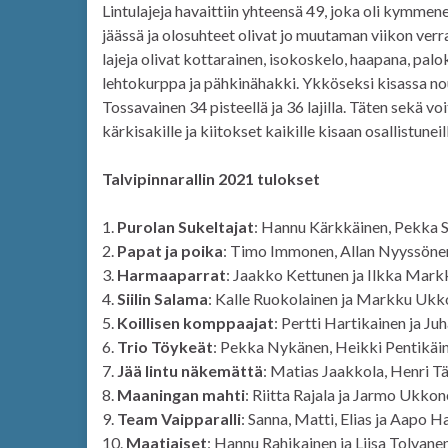
Lintulajeja havaittiin yhteensä 49, joka oli kymme
jäässä ja olosuhteet olivat jo muutaman viikon verra
lajeja olivat kottarainen, isokoskelo, haapana, palo
lehtokurppa ja pähkinähakki. Ykköseksi kisassa nou
Tossavainen 34 pisteellä ja 36 lajilla. Täten sekä vo
kärkisakille ja kiitokset kaikille kisaan osallistuneil
Talvipinnarallin 2021 tulokset
1.
Purolan Sukeltajat
: Hannu Kärkkäinen, Pekka S
2.
Papat ja poika
: Timo Immonen, Allan Nyyssönen
3.
Harmaaparrat
: Jaakko Kettunen ja Ilkka Mark
4.
Siilin Salama
: Kalle Ruokolainen ja Markku Ukk
5.
Koillisen komppaajat
: Pertti Hartikainen ja Ju
6.
Trio Töykeät
: Pekka Nykänen, Heikki Pentikäin
7.
Jää lintu näkemättä
: Matias Jaakkola, Henri Tä
8.
Maaningan mahti
: Riitta Rajala ja Jarmo Ukkon
9.
Team Vaipparalli
: Sanna, Matti, Elias ja Aapo 
10.
Maatiaiset
: Hannu Rahikainen ja Liisa Tolvanen