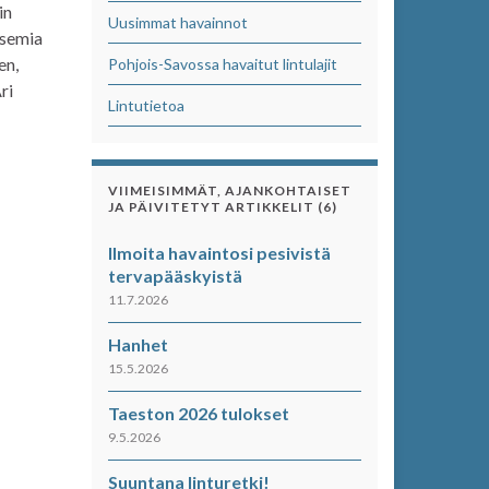
in
Uusimmat havainnot
tsemia
en,
Pohjois-Savossa havaitut lintulajit
ri
Lintutietoa
VIIMEISIMMÄT, AJANKOHTAISET
JA PÄIVITETYT ARTIKKELIT (6)
Ilmoita havaintosi pesivistä
tervapääskyistä
11.7.2026
Hanhet
15.5.2026
Taeston 2026 tulokset
9.5.2026
Suuntana linturetki!