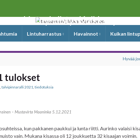
Lintuyhdistys Kuikka ry
pahtumia
Lintuharrastus
Havainnot
Kuikan lintu
Hyvää jo
1 tulokset
,
talvipinnaralli 2021
,
tiedotuksia
rainen – Mustavirta Maaninka 5.12.2021
losuhteissa, kun pakkanen paukkui ja lunta riitti. Aurinko valaisi kis
 muisto vain. Mukana kisassa oli 12 joukkuetta 32 kisaajan voimin.