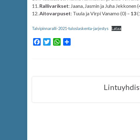
11.
Rallivarikset
: Jaana, Jasmin ja Juha Jekkonen (
12.
Aitovarpuset
: Tuula ja Virpi Vanamo (0) –
13
(
Talvipinnaralli-2021-tuloslaskenta-jarjestys
Lataa
F
T
W
S
a
w
h
h
c
i
a
a
e
t
t
r
b
t
s
e
o
e
A
Lintuyhdis
o
r
p
k
p