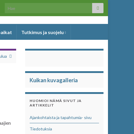
Search for:
paikat
Tutkimus ja suojelu
ulua
Kuikan kuvagalleria
HUOMIOI NÄMÄ SIVUT JA
ARTIKKELIT
Ajankohtaista ja tapahtumia- sivu
aajien
Tiedotuksia