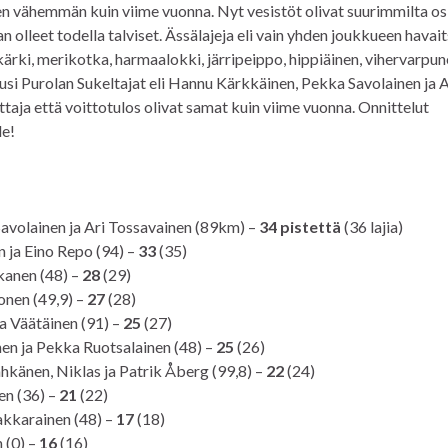
nen vähemmän kuin viime vuonna. Nyt vesistöt olivat suurimmilta os
n olleet todella talviset. Ässälajeja eli vain yhden joukkueen havai
kärki, merikotka, harmaalokki, järripeippo, hippiäinen, vihervarpun
si Purolan Sukeltajat eli Hannu Kärkkäinen, Pekka Savolainen ja A
ittaja että voittotulos olivat samat kuin viime vuonna. Onnittelut
le!
avolainen ja Ari Tossavainen (89km) –
34 pistettä
(36 lajia)
 ja Eino Repo (94) –
33
(35)
kanen (48) –
28
(29)
onen (49,9) –
27
(28)
ha Väätäinen (91) –
25
(27)
en ja Pekka Ruotsalainen (48) –
25
(26)
hkänen, Niklas ja Patrik Åberg (99,8) –
22
(24)
en (36) –
21
(22)
Hakkarainen (48) –
17
(18)
 (0) –
16
(16)