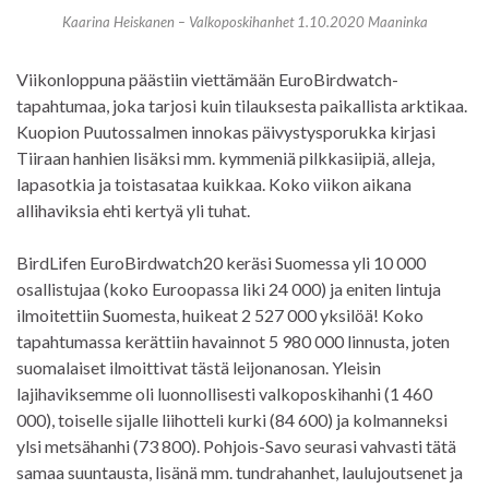
Kaarina Heiskanen – Valkoposkihanhet 1.10.2020 Maaninka
Viikonloppuna päästiin viettämään EuroBirdwatch-
tapahtumaa, joka tarjosi kuin tilauksesta paikallista arktikaa.
Kuopion Puutossalmen innokas päivystysporukka kirjasi
Tiiraan hanhien lisäksi mm. kymmeniä pilkkasiipiä, alleja,
lapasotkia ja toistasataa kuikkaa. Koko viikon aikana
allihaviksia ehti kertyä yli tuhat.
BirdLifen EuroBirdwatch20 keräsi Suomessa yli 10 000
osallistujaa (koko Euroopassa liki 24 000) ja eniten lintuja
ilmoitettiin Suomesta, huikeat 2 527 000 yksilöä! Koko
tapahtumassa kerättiin havainnot 5 980 000 linnusta, joten
suomalaiset ilmoittivat tästä leijonanosan. Yleisin
lajihaviksemme oli luonnollisesti valkoposkihanhi (1 460
000), toiselle sijalle liihotteli kurki (84 600) ja kolmanneksi
ylsi metsähanhi (73 800). Pohjois-Savo seurasi vahvasti tätä
samaa suuntausta, lisänä mm. tundrahanhet, laulujoutsenet ja