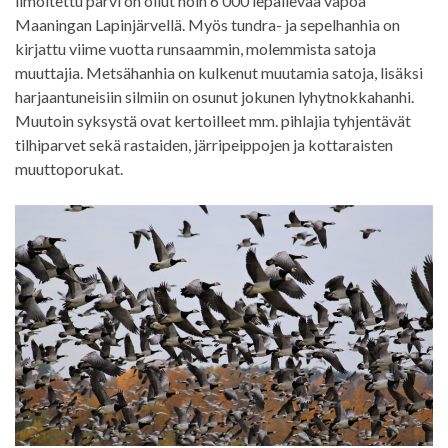
ilmoitettu parvi on ollut noin 6 000 lepäilevää vapoa
Maaningan Lapinjärvellä. Myös tundra- ja sepelhanhia on
kirjattu viime vuotta runsaammin, molemmista satoja
muuttajia. Metsähanhia on kulkenut muutamia satoja, lisäksi
harjaantuneisiin silmiin on osunut jokunen lyhytnokkahanhi.
Muutoin syksystä ovat kertoilleet mm. pihlajia tyhjentävät
tilhiparvet sekä rastaiden, järripeippojen ja kottaraisten
muuttoporukat.