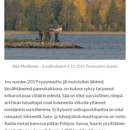
Ilkka Markkanen – EuroBirdwatch 4.10.2020 Puutossalmi, Kuopio
Jos vuoden 2019 syysmuutto jäi muistoihin lähinnä
lässähtäneenä pannukakkuna, on kuluva syksy tarjonnut
kiikaroitavaa siitäkin edestä. Sää on ollut suosiollinen, niinpä
arktikan taivaltajat ovat kuluneella viikolla yltäneet
meidänkin nurkillemme. Erityisesti valkoposkihanhia on ollut
runsaasti liikkeellä. Sata- ja tuhatpäisiä muuttoparvia on voitu
ihailla niskat kenossa pitkin Pohjois-Savoa. Suurin yksittäinen