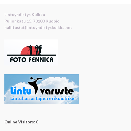
Lintuyhdistys Kuikka
Puijonkatu 15, 70100 Kuopio
hallitus(at)lintuyhdistyskuikka.net
Online Visitors:
0