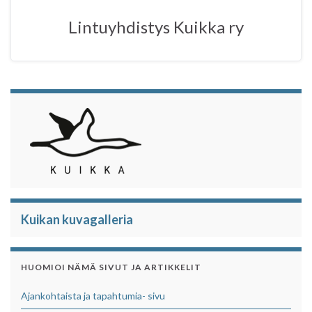
o
r
p
Lintuyhdistys Kuikka ry
k
p
Kuikan kuvagalleria
HUOMIOI NÄMÄ SIVUT JA ARTIKKELIT
Ajankohtaista ja tapahtumia- sivu