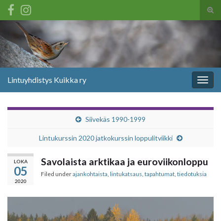
Tog
sear
Search for:
for
Lintuyhdistys Kuikka ry
Togg
navig
Siivekäs 1990-1999
Lintukurssin 2020 jatkokurssin loppulitviikki
Savolaista arktikaa ja euroviikonloppu
LOKA
05
Filed under
ajankohtaista
,
lintukatsaus
,
tapahtumat
,
tiedotuksia
2020