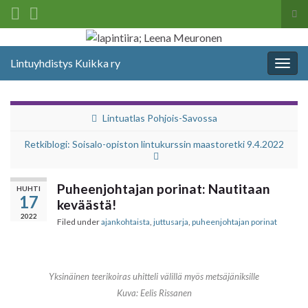
Tog
sea
Search for:
for
Lintuyhdistys Kuikka ry
Togg
navig
Lintuatlas Pohjois-Savossa
Retkiblogi: Soisalo-opiston lintukurssin maastoretki 9.4.2022
Puheenjohtajan porinat: Nautitaan
HUHTI
17
keväästä!
2022
Filed under
ajankohtaista
,
juttusarja
,
puheenjohtajan porinat
Yksinäinen teerikoiras uhitteli välillä myös metsäjäniksille
Kuva: Eelis Rissanen