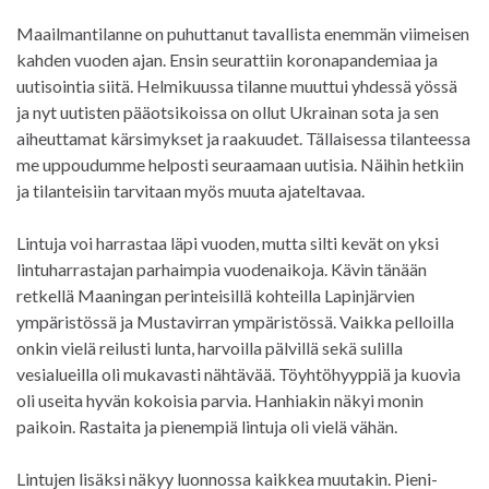
Maailmantilanne on puhuttanut tavallista enemmän viimeisen
kahden vuoden ajan. Ensin seurattiin koronapandemiaa ja
uutisointia siitä. Helmikuussa tilanne muuttui yhdessä yössä
ja nyt uutisten pääotsikoissa on ollut Ukrainan sota ja sen
aiheuttamat kärsimykset ja raakuudet. Tällaisessa tilanteessa
me uppoudumme helposti seuraamaan uutisia. Näihin hetkiin
ja tilanteisiin tarvitaan myös muuta ajateltavaa.
Lintuja voi harrastaa läpi vuoden, mutta silti kevät on yksi
lintuharrastajan parhaimpia vuodenaikoja. Kävin tänään
retkellä Maaningan perinteisillä kohteilla Lapinjärvien
ympäristössä ja Mustavirran ympäristössä. Vaikka pelloilla
onkin vielä reilusti lunta, harvoilla pälvillä sekä sulilla
vesialueilla oli mukavasti nähtävää. Töyhtöhyyppiä ja kuovia
oli useita hyvän kokoisia parvia. Hanhiakin näkyi monin
paikoin. Rastaita ja pienempiä lintuja oli vielä vähän.
Lintujen lisäksi näkyy luonnossa kaikkea muutakin. Pieni-