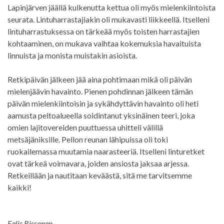
Lapinjärven jäällä kulkenutta kettua oli myös mielenkiintoista
seurata. Lintuharrastajiakin oli mukavasti liikkeellä. Itselleni
lintuharrastuksessa on tärkeää myös toisten harrastajien
kohtaaminen, on mukava vaihtaa kokemuksia havaituista
linnuista ja monista muistakin asioista.
Retkipäivän jälkeen jää aina pohtimaan mikä oli päivän
mielenjäävin havainto. Pienen pohdinnan jälkeen tämän
päivän mielenkiintoisin ja sykähdyttävin havainto oli heti
aamusta peltoalueella soidintanut yksinäinen teeri, joka
omien lajitovereiden puuttuessa uhitteli välillä
metsäjäniksille. Pellon reunan lähipuissa oli toki
ruokailemassa muutamia naarasteeriä. Itselleni linturetket
ovat tärkeä voimavara, joiden ansiosta jaksaa arjessa.
Retkeillään ja nautitaan keväästä, sitä me tarvitsemme
kaikki!
Eelis Rissanen