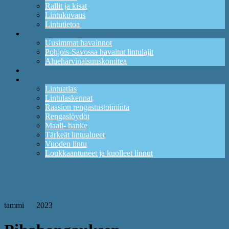
Rallit ja kisat
Lintukuvaus
Lintutietoa
Havainnot
Uusimmat havainnot
Pohjois-Savossa havaitut lintulajit
Alueharvinaisuuskomitea
Kuikan lintupaikat
Tutkimus ja suojelu
Lintuatlas
Lintulaskennat
Raasion rengastustoiminta
Rengaslöydöt
Maali- hanke
Tärkeät lintualueet
Vuoden lintu
Loukkaantuneet ja kuolleet linnut
Pihabongaus 28.-29.1.2023
Kuikan kaiun 25.1.2023 kuulumiset
tammi
20
2023