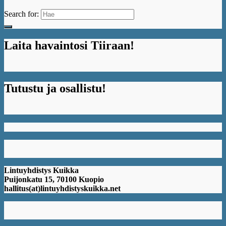
Search for:
Laita havaintosi Tiiraan!
Tutustu ja osallistu!
Lintuyhdistys Kuikka
Puijonkatu 15, 70100 Kuopio
hallitus(at)lintuyhdistyskuikka.net