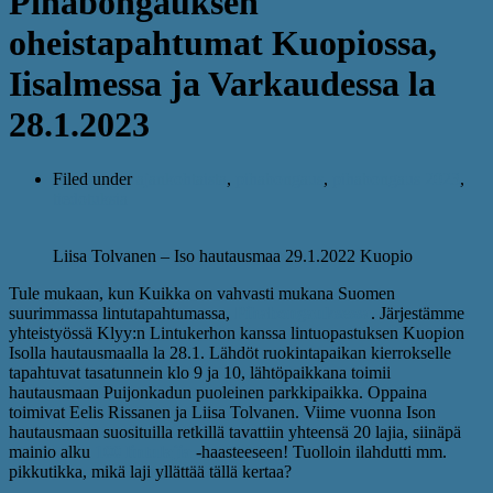
Pihabongauksen
oheistapahtumat Kuopiossa,
Iisalmessa ja Varkaudessa la
28.1.2023
Filed under
ajankohtaista
,
pihabongaus
,
pihabongaus 2023
,
tiedotuksia
Liisa Tolvanen – Iso hautausmaa 29.1.2022 Kuopio
Tule mukaan, kun Kuikka on vahvasti mukana Suomen
suurimmassa lintutapahtumassa,
Pihabongauksessa
. Järjestämme
yhteistyössä Klyy:n Lintukerhon kanssa lintuopastuksen Kuopion
Isolla hautausmaalla la 28.1. Lähdöt ruokintapaikan kierrokselle
tapahtuvat tasatunnein klo 9 ja 10, lähtöpaikkana toimii
hautausmaan Puijonkadun puoleinen parkkipaikka. Oppaina
toimivat Eelis Rissanen ja Liisa Tolvanen. Viime vuonna Ison
hautausmaan suosituilla retkillä tavattiin yhteensä 20 lajia, siinäpä
mainio alku
100 lintulajia
-haasteeseen! Tuolloin ilahdutti mm.
pikkutikka, mikä laji yllättää tällä kertaa?