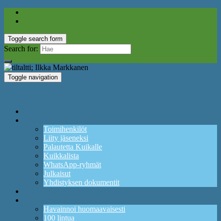
Toggle search form
Search for:
Toggle navigation
Lintuyhdistys Kuikka ry
Etusivu
Yhdistys
Toimihenkilöt
Liity jäseneksi
Palautetta Kuikalle
Kuikkalista
WhatsApp-ryhmät
Julkaisut
Yhdistyksen dokumentit
Ajankohtaista ja tapahtumia
Lintuharrastus
Havainnoi huomaavaisesti
100 lintua