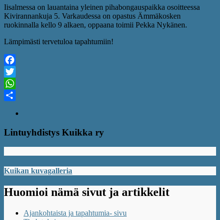
Iisalmessa on lauantaina yleinen pihabongauspaikka osoitteessa
Kivirannankuja 5. Varkaudessa on opastus Ämmäkosken
ruokinnalla kello 9 alkaen, oppaana toimii Pekka Nykänen.
Lämpimästi tervetuloa tapahtumiin!
Facebook
Twitter
WhatsApp
Share
Lintuyhdistys Kuikka ry
Kuikan kuvagalleria
Huomioi nämä sivut ja artikkelit
Ajankohtaista ja tapahtumia- sivu