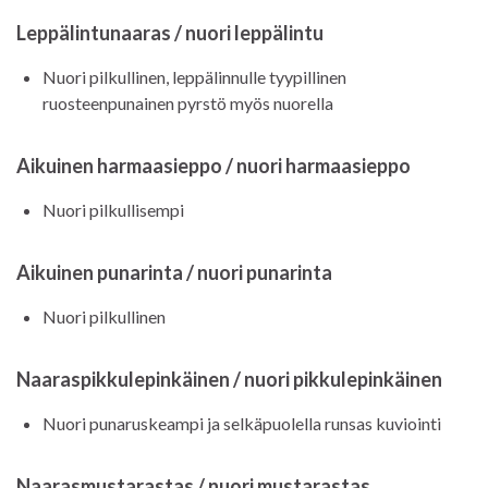
Leppälintunaaras / nuori leppälintu
Nuori pilkullinen, leppälinnulle tyypillinen
ruosteenpunainen pyrstö myös nuorella
Aikuinen harmaasieppo / nuori harmaasieppo
Nuori pilkullisempi
Aikuinen punarinta / nuori punarinta
Nuori pilkullinen
Naaraspikkulepinkäinen / nuori pikkulepinkäinen
Nuori punaruskeampi ja selkäpuolella runsas kuviointi
Naarasmustarastas / nuori mustarastas