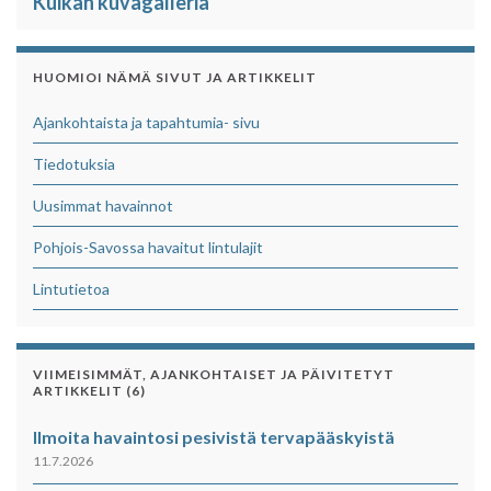
Kuikan kuvagalleria
HUOMIOI NÄMÄ SIVUT JA ARTIKKELIT
Ajankohtaista ja tapahtumia- sivu
Tiedotuksia
Uusimmat havainnot
Pohjois-Savossa havaitut lintulajit
Lintutietoa
VIIMEISIMMÄT, AJANKOHTAISET JA PÄIVITETYT
ARTIKKELIT (6)
Ilmoita havaintosi pesivistä tervapääskyistä
11.7.2026