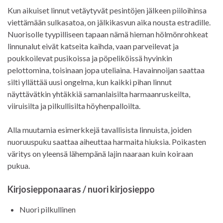
Kun aikuiset linnut vetäytyvät pesintöjen jälkeen piiloihinsa
viettämään sulkasatoa, on jälkikasvun aika nousta estradille.
Nuorisolle tyypilliseen tapaan nämä hieman hölmönrohkeat
linnunalut eivät katseita kaihda, vaan parveilevat ja
poukkoilevat pusikoissa ja pöpeliköissä hyvinkin
pelottomina, toisinaan jopa uteliaina. Havainnoijan saattaa
silti yllättää uusi ongelma, kun kaikki pihan linnut
näyttävätkin yhtäkkiä samanlaisilta harmaanruskeilta,
viiruisilta ja pilkullisilta höyhenpalloilta.
Alla muutamia esimerkkejä tavallisista linnuista, joiden
nuoruuspuku saattaa aiheuttaa harmaita hiuksia. Poikasten
väritys on yleensä lähempänä lajin naaraan kuin koiraan
pukua.
Kirjosiepponaaras / nuori kirjosieppo
Nuori pilkullinen