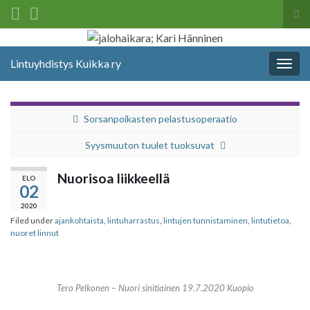
Tog
sea
Search for:
for
Lintuyhdistys Kuikka ry
Togg
navig
Sorsanpoikasten pelastusoperaatio
Syysmuuton tuulet tuoksuvat
Nuorisoa liikkeellä
ELO
02
2020
Filed under
ajankohtaista
,
lintuharrastus
,
lintujen tunnistaminen
,
lintutietoa
,
nuoret linnut
Tero Pelkonen – Nuori sinitiainen 19.7.2020 Kuopio